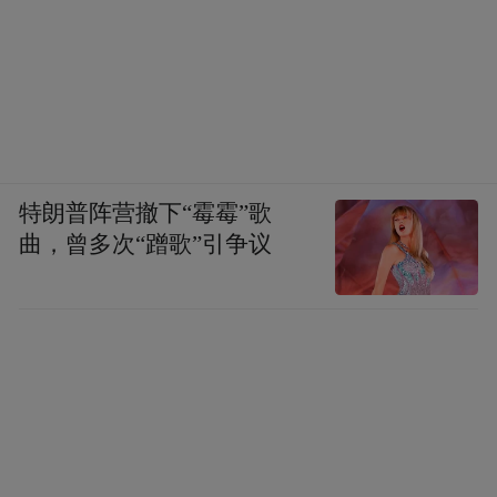
特朗普阵营撤下“霉霉”歌
曲，曾多次“蹭歌”引争议