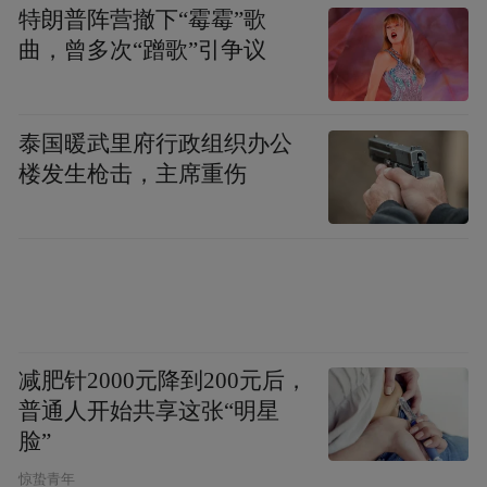
特朗普阵营撤下“霉霉”歌
曲，曾多次“蹭歌”引争议
泰国暖武里府行政组织办公
楼发生枪击，主席重伤
减肥针2000元降到200元后，
普通人开始共享这张“明星
脸”
惊蛰青年