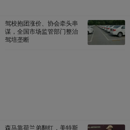
驾校抱团涨价、协会牵头串
谋，全国市场监管部门整治
驾培垄断
森马靠荷兰弟翻红，美特斯