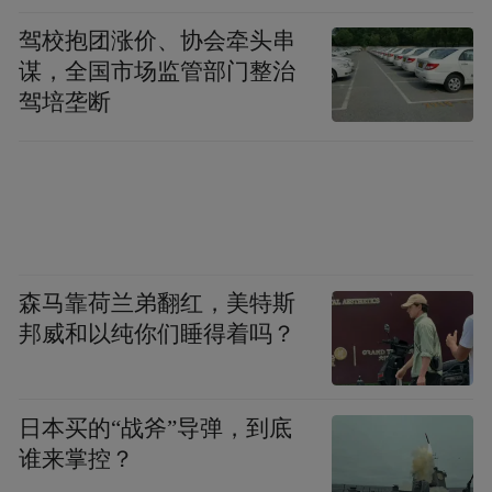
驾校抱团涨价、协会牵头串
谋，全国市场监管部门整治
驾培垄断
森马靠荷兰弟翻红，美特斯
邦威和以纯你们睡得着吗？
日本买的“战斧”导弹，到底
谁来掌控？