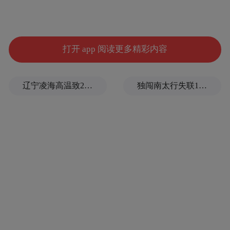
优先补种：免疫规划疫苗
✅
打开 app 阅读更多精彩内容
包括：乙肝疫苗、卡介苗、脊灰疫苗、麻腮
风疫苗、百白破疫苗、白破疫苗、乙脑疫
辽宁凌海高温致28名务农人员中暑死亡？官方回应
独闯南太行失联14天的女子已确认遇难，遗体在悬崖被找到
苗、流脑疫苗、甲肝疫苗等。适龄女孩尽早
接种HPV疫苗。
建议补种：非免疫规划疫苗
✅
推迟接种的非免疫规划疫苗，也建议及时补
种。
三、如何判断孩子是否需要补种？