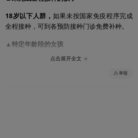
18岁以下人群，
如果未按国家免疫程序完成
全程接种，可到各预防接种门诊免费补种。
特定年龄段的女孩
▲
点击展开全文
出生日期在2011年11月10日以后、且已满
13周岁的女孩，可免费接种2剂次双价HPV
举报
疫苗。
想补种非免疫规划疫苗的孩子
▲
在知情、自愿的前提下，也可进行补种。
二、补种疫苗涵盖哪些？