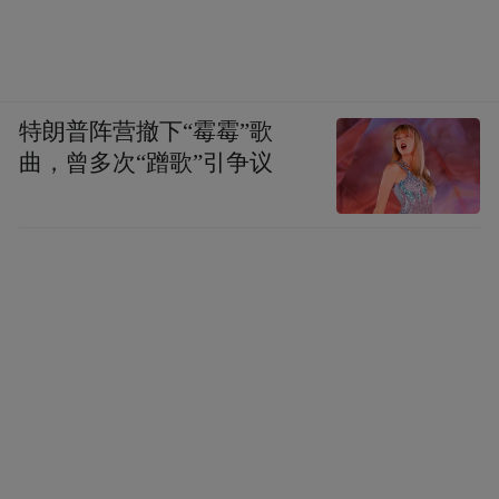
特朗普阵营撤下“霉霉”歌
曲，曾多次“蹭歌”引争议