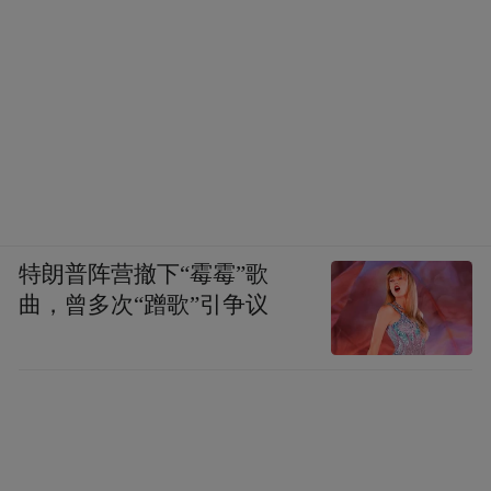
特朗普阵营撤下“霉霉”歌
曲，曾多次“蹭歌”引争议