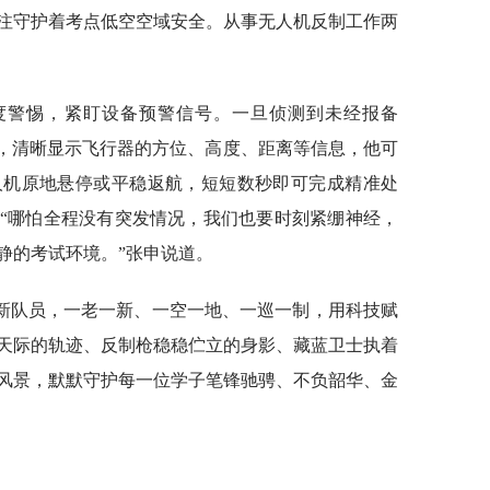
注守护着考点低空空域安全。从事无人机反制工作两
度警惕，紧盯设备预警信号。一旦侦测到未经报备
标，清晰显示飞行器的方位、高度、距离等信息，他可
人机原地悬停或平稳返航，短短数秒即可完成精准处
“哪怕全程没有突发情况，我们也要时刻紧绷神经，
静的考试环境。”张申说道。
新队员，一老一新、一空一地、一巡一制，用科技赋
天际的轨迹、反制枪稳稳伫立的身影、藏蓝卫士执着
风景，默默守护每一位学子笔锋驰骋、不负韶华、金