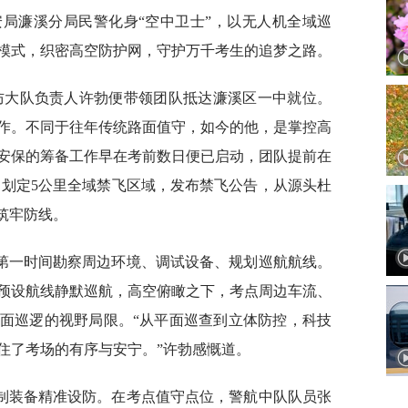
局濂溪分局民警化身“空中卫士”，以无人机全域巡
模式，织密高空防护网，守护万千考生的追梦之路。
巡防大队负责人许勃便带领团队抵达濂溪区一中就位。
作。不同于往年传统路面值守，如今的他，是掌控高
安保的筹备工作早在考前数日便已启动，团队提前在
，划定5公里全域禁飞区域，发布禁飞公告，从源头杜
筑牢防线。
第一时间勘察周边环境、调试设备、规划巡航航线。
预设航线静默巡航，高空俯瞰之下，考点周边车流、
面巡逻的视野局限。“从平面巡查到立体防控，科技
住了考场的有序与安宁。”许勃感慨道。
制装备精准设防。在考点值守点位，警航中队队员张