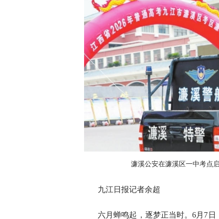
濂溪公安在濂溪区一中考点
九江日报记者余超
六月蝉鸣起，逐梦正当时。6月7