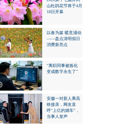
山杜鹃花节将于4月
18日开幕
以春为媒 暖意涌动
——盘点清明假日
消费新亮点
“离职同事被炼化
变成数字永生了”
安徽一对新人乘高
铁接亲，网友直
呼“上亿的婚车”，
当事人发声