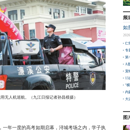
频
如
2026
仁
专
第
A
宠
1
“
内
启用无人机巡航。（九江日报记者孙昌模摄）
大
图
日，一年一度的高考如期启幕，浔城考场之内，学子执