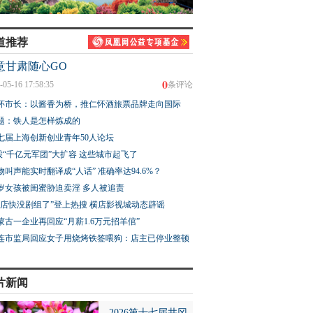
道推荐
意甘肃随心GO
0
-05-16 17:58:35
条评论
怀市长：以酱香为桥，推仁怀酒旅票品牌走向国际
题：铁人是怎样炼成的
七届上海创新创业青年50人论坛
股“千亿元军团”大扩容 这些城市起飞了
物叫声能实时翻译成“人话” 准确率达94.6%？
3岁女孩被闺蜜胁迫卖淫 多人被追责
横店快没剧组了”登上热搜 横店影视城动态辟谣
蒙古一企业再回应“月薪1.6万元招羊倌”
连市监局回应女子用烧烤铁签喂狗：店主已停业整顿
片新闻
2026第十七届井冈