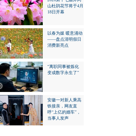
山杜鹃花节将于4月
18日开幕
以春为媒 暖意涌动
——盘点清明假日
消费新亮点
“离职同事被炼化
变成数字永生了”
安徽一对新人乘高
铁接亲，网友直
呼“上亿的婚车”，
当事人发声