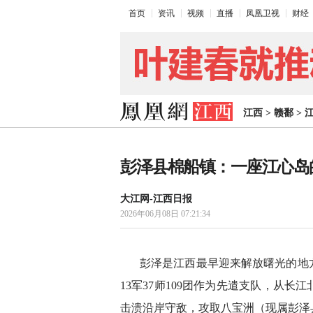
首页
资讯
视频
直播
凤凰卫视
财经
江西
>
赣鄱
>
彭泽县棉船镇：一座江心岛
大江网-江西日报
2026年06月08日 07:21:34
彭泽是江西最早迎来解放曙光的地方。
13军37师109团作为先遣支队，从
击溃沿岸守敌，攻取八宝洲（现属彭泽