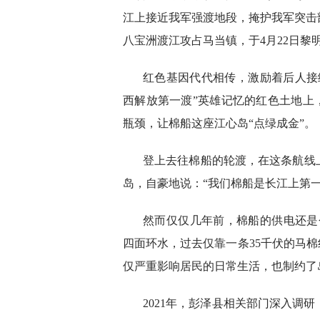
江上接近我军强渡地段，掩护我军突击
八宝洲渡江攻占马当镇，于4月22日黎
红色基因代代相传，激励着后人接
西解放第一渡”英雄记忆的红色土地上
瓶颈，让棉船这座江心岛“点绿成金”。
登上去往棉船的轮渡，在这条航线
岛，自豪地说：“我们棉船是长江上第一个
然而仅仅几年前，棉船的供电还是个
四面环水，过去仅靠一条35千伏的马棉
仅严重影响居民的日常生活，也制约了
2021年，彭泽县相关部门深入调