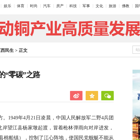
娱乐
体育
时尚
汽车
房产
科技
军事
文化
旅游
佛教
国
站
江西民生
>
正文
的“零碳”之路
1949年4月21日凌晨，中国人民解放军二野4兵团
长江北岸望江县杨家墩起渡，冒着枪林弹雨向对岸进发，
县棉船镇），控制了江心阵地，使国民党舰艇不能从