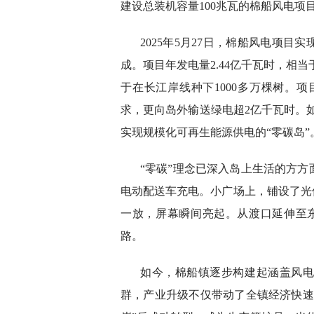
建设总装机容量100兆瓦的棉船风电项
2025年5月27日，棉船风电项
成。项目年发电量2.44亿千瓦时，相当
于在长江岸线种下1000多万棵树。项
求，更向岛外输送绿电超2亿千瓦时。如
实现规模化可再生能源供电的“零碳岛”
“零碳”理念已深入岛上生活的方
电动配送车充电。小广场上，铺设了光
一放，屏幕瞬间亮起。从渡口延伸至东
路。
如今，棉船镇逐步构建起涵盖风
群，产业升级不仅带动了全镇经济快速