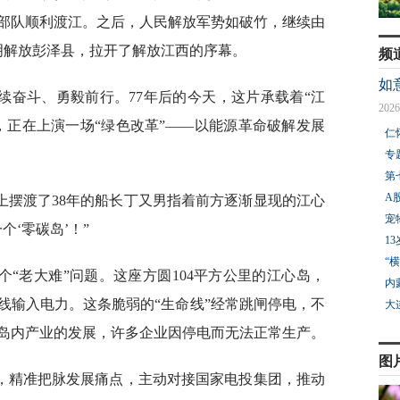
部队顺利渡江。之后，人民解放军势如破竹，继续由
明解放彭泽县，拉开了解放江西的序幕。
频
如
续奋斗、勇毅前行。77年后的今天，这片承载着“江
2026
，正在上演一场“绿色改革”——以能源革命破解发展
仁
专
第
A
上摆渡了38年的船长丁又男指着前方逐渐显现的江心
宠
‘零碳岛’！”
1
“
“老大难”问题。这座方圆104平方公里的江心岛，
内
线输入电力。这条脆弱的“生命线”经常跳闸停电，不
大
岛内产业的发展，许多企业因停电而无法正常生产。
图
研，精准把脉发展痛点，主动对接国家电投集团，推动