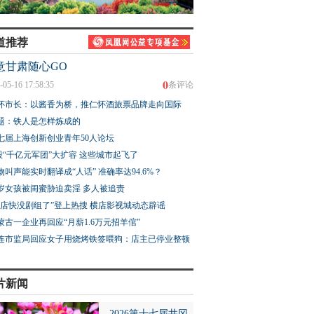
道推荐
意甘肃随心GO
0
-05-16 17:58:35
条评论
怀市长：以酱香为桥，推仁怀酒旅票品牌走向国际
题：铁人是怎样炼成的
七届上海创新创业青年50人论坛
股“千亿元军团”大扩容 这些城市起飞了
物叫声能实时翻译成“人话” 准确率达94.6%？
3岁女孩被闺蜜胁迫卖淫 多人被追责
横店快没剧组了”登上热搜 横店影视城动态辟谣
蒙古一企业再回应“月薪1.6万元招羊倌”
连市监局回应女子用烧烤铁签喂狗：店主已停业整顿
片新闻
2026第十七届井冈