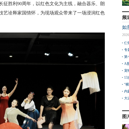
长征胜利90周年，以红色文化为主线，融合器乐、朗
技艺诠释家国情怀，为现场观众带来了一场浸润红色
频
如
2026
仁
专
第
A
宠
1
“
内
大
图