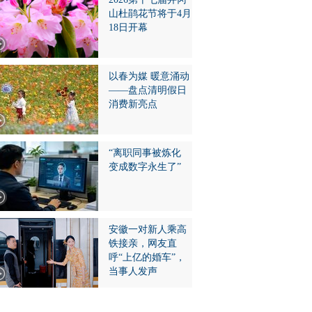
山杜鹃花节将于4月
18日开幕
以春为媒 暖意涌动
——盘点清明假日
消费新亮点
“离职同事被炼化
变成数字永生了”
安徽一对新人乘高
铁接亲，网友直
呼“上亿的婚车”，
当事人发声