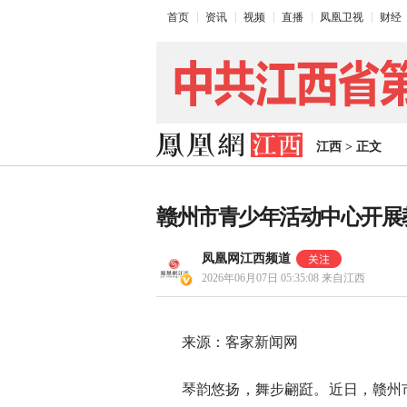
首页
资讯
视频
直播
凤凰卫视
财经
江西
>
正文
赣州市青少年活动中心开展
凤凰网江西频道
2026年06月07日 05:35:08
来自江西
来源：客家新闻网
琴韵悠扬，舞步翩跹。近日，赣州