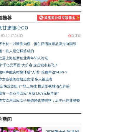
道推荐
意甘肃随心GO
0
-05-16 17:58:35
条评论
怀市长：以酱香为桥，推仁怀酒旅票品牌走向国际
题：铁人是怎样炼成的
七届上海创新创业青年50人论坛
股“千亿元军团”大扩容 这些城市起飞了
物叫声能实时翻译成“人话” 准确率达94.6%？
3岁女孩被闺蜜胁迫卖淫 多人被追责
横店快没剧组了”登上热搜 横店影视城动态辟谣
蒙古一企业再回应“月薪1.6万元招羊倌”
连市监局回应女子用烧烤铁签喂狗：店主已停业整顿
片新闻
2026第十七届井冈