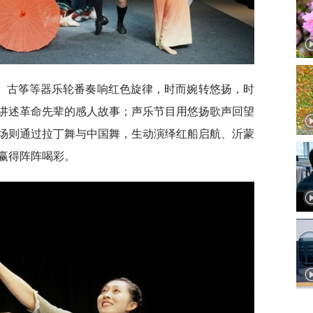
、古筝等器乐轮番奏响红色旋律，时而婉转悠扬，时
讲述革命先辈的感人故事；声乐节目用悠扬歌声回望
场则通过拉丁舞与中国舞，生动演绎红船启航、沂蒙
赢得阵阵喝彩。