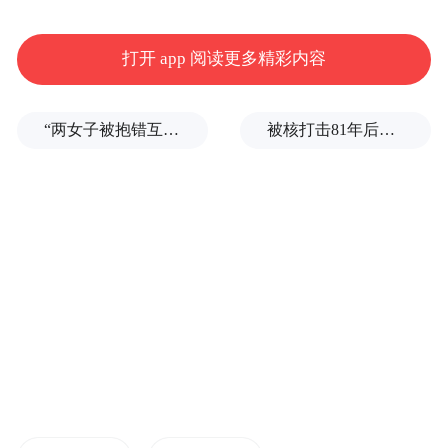
清晨6点到8点是热闹的菜摊
打开 app 阅读更多精彩内容
菜农们不用交摊位费
“两女子被抱错互换人生37年”一当事人沉默多日发声：我不是受益者
被核打击81年后，日本广岛废墟旁响起抗议声：拒绝拥核
在路边支起摊
就能卖自家地里的新鲜货
附近居民不用赶远路
出门就能买到新鲜的时令蔬菜