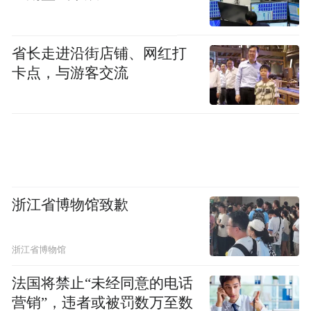
让世界领略山水江湖的动人
省长走进沿街店铺、网红打
从庐山瀑布名扬海外
卡点，与游客交流
到柴桑“潮汐菜场”凭借温情治理出圈
把浔城独有的民生温度与城市韵味
展现给世界
浙江省博物馆致歉
“特别声明：以上作品内容(包括在内的视频、图片或音
频)为凤凰网旗下自媒体平台“大风号”用户上传并发
浙江省博物馆
布，本平台仅提供信息存储空间服务。
Notice: The content above (including the videos,
法国将禁止“未经同意的电话
pictures and audios if any) is uploaded and posted
营销”，违者或被罚数万至数
by the user of Dafeng Hao, which is a social media