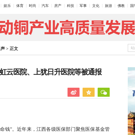
娱乐
体育
时尚
汽车
房产
科技
军事
文化
旅游
佛教
国
站
民声
>
正文
源虹云医院、上犹日升医院等被通报
救命钱”。近年来，江西各级医保部门聚焦医保基金管