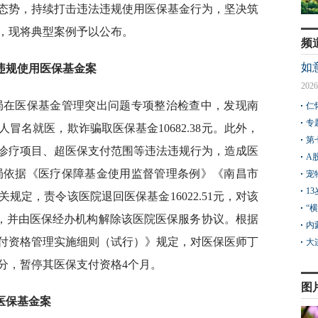
态势，持续打击违法违规使用医保基金行为，坚决筑
，现将典型案例予以公布。
频
如
违规使用医保基金案
2026
保局在医保基金管理突出问题专项整治检查中，发现南
仁
专
冒名就医，欺诈骗取医保基金10682.38元。此外，
第
诊疗项目、超医保支付范围等违法违规行为，造成医
A
医保局依据《医疗保障基金使用监督管理条例》《南昌市
宠
1
规定，责令该医院退回医保基金16022.51元，对该
“
65元，并由医保经办机构解除该医院医保服务协议。根据
内
付资格管理实施细则（试行）》规定，对医保医师丁
大
分，暂停其医保支付资格4个月。
图
医保基金案