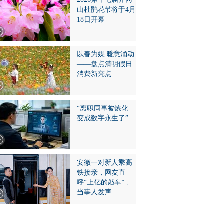
山杜鹃花节将于4月
18日开幕
以春为媒 暖意涌动
——盘点清明假日
消费新亮点
“离职同事被炼化
变成数字永生了”
安徽一对新人乘高
铁接亲，网友直
呼“上亿的婚车”，
当事人发声