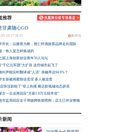
道推荐
意甘肃随心GO
0
-05-16 17:58:35
条评论
怀市长：以酱香为桥，推仁怀酒旅票品牌走向国际
题：铁人是怎样炼成的
七届上海创新创业青年50人论坛
股“千亿元军团”大扩容 这些城市起飞了
物叫声能实时翻译成“人话” 准确率达94.6%？
3岁女孩被闺蜜胁迫卖淫 多人被追责
横店快没剧组了”登上热搜 横店影视城动态辟谣
蒙古一企业再回应“月薪1.6万元招羊倌”
连市监局回应女子用烧烤铁签喂狗：店主已停业整顿
片新闻
2026第十七届井冈