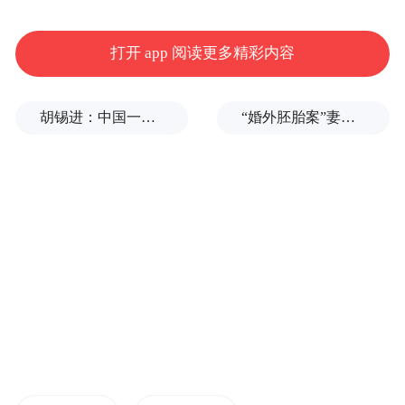
打开 app 阅读更多精彩内容
胡锡进：中国一天怒回五拳，中美最新较量会走多远？
“婚外胚胎案”妻子：患病期间男方疑似多次有外遇，第三者经营的茶馆距自己家步行仅15分钟
日落后的20分钟，鄱阳湖迎来蓝调时刻。夕
阳隐入天际，一层清透的雾蓝色薄纱笼罩湖
面，天水相融，烟波流转，朦胧温柔。晚风
吹过，湖面荡开细碎涟漪，远处岸线与渐暗
天色温柔交织。成群的飞鸟舒展羽翼，穿梭
云水之间，勾勒出湖泊的灵动与静谧。