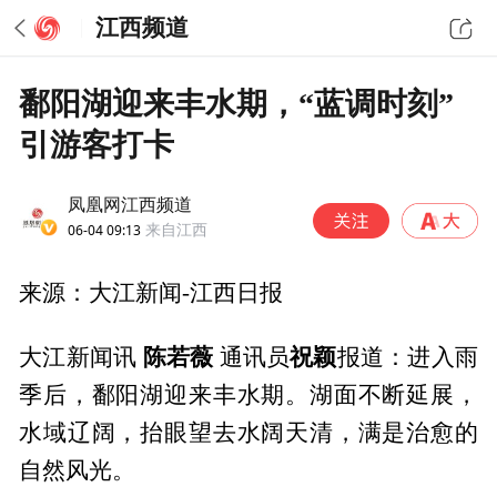
江西频道
鄱阳湖迎来丰水期，“蓝调时刻”
引游客打卡
凤凰网江西频道
06-04 09:13
来自江西
来源：大江新闻-江西日报
陈若薇
祝颖
大江新闻讯
通讯员
报道：进入雨
季后，鄱阳湖迎来丰水期。湖面不断延展，
水域辽阔，抬眼望去水阔天清，满是治愈的
自然风光。