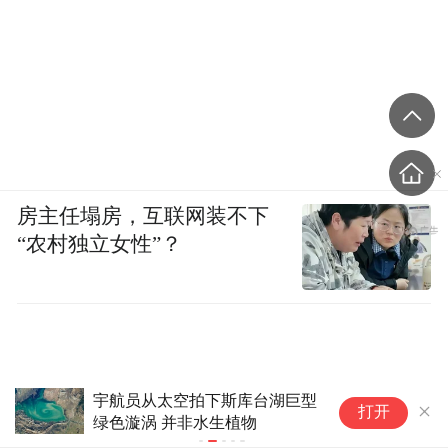
房主任塌房，互联网装不下
“农村独立女性”？
诗意中国丨画船撑入花深处
诗
打开
(15)#
(1