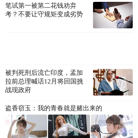
笔试第一被第二花钱劝弃
“特别声明：以上作品内容(包括在内的视频、图片或音
考？不要让守规矩变成劣势
频)为凤凰网旗下自媒体平台“大风号”用户上传并发
布，本平台仅提供信息存储空间服务。
Notice: The content above (including the videos,
pictures and audios if any) is uploaded and posted
by the user of Dafeng Hao, which is a social media
platform and merely provides information storage
space services.”
被判死刑后流亡印度，孟加
拉前总理喊话12月将回国挑
战现政府
盗香窃玉：我的青春就是赌出来的