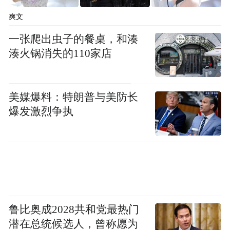
爽文
一张爬出虫子的餐桌，和湊
湊火锅消失的110家店
美媒爆料：特朗普与美防长
爆发激烈争执
鲁比奥成2028共和党最热门
潜在总统候选人，曾称愿为