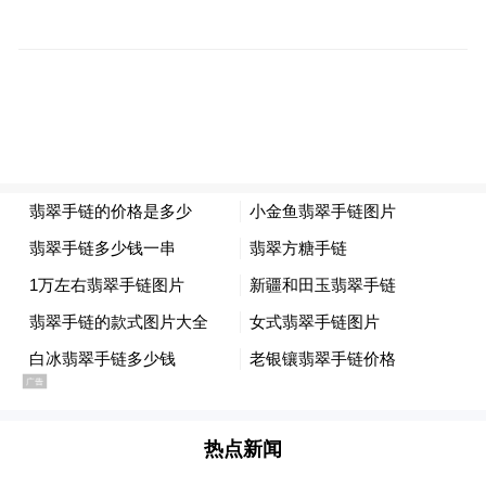
丰水期的鄱阳湖生机盎然。清冷又温柔的蓝
调光影，将湖水的温婉轮廓描摹得淋漓尽
致。不少游客特意赶来，用镜头定格如画美
热点新闻
景。