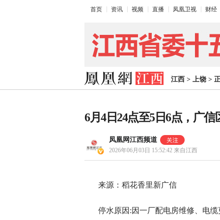
首页
资讯
视频
直播
凤凰卫视
财经
江西
>
上饶
>
6月4日24点至5日6点，广
凤凰网江西频道
2026年06月03日 15:52:42
来自江西
来源：稻花香里新广信
停水原因:因一厂配电房维修、电缆