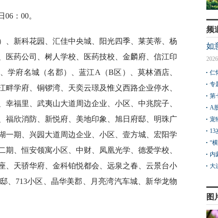
5日06：00。
频
城）、新科花园、汇佳中央城、阳光四季、莱芙蒂、杨
如
、医药公司、树人学校、医药技校、金麟府、信江印
2026
、学府名城（名郡）、蓝江A（B区）、莫林酒店、
仁
专
江畔学府、铜锣湾、天奕云璟及惟义西路企业停水、
第
、幸福里、武夷山大道周边企业、小区、中兆院子、
A
、福欣消防、新悦府、美地印象、旭日府邸、明珠广
宠
1
湖一期、兴园大道周边企业、小区、壹方城、宏阳学
“
二期、恒安领寓小区、中财、凤凰光学、德爱学校、
内
座、天骄华府、金科铂悦都会、远泉之春、云景台小
大
邸、713小区、晶华美郡、月亮湾汽车城、新华龙物
图