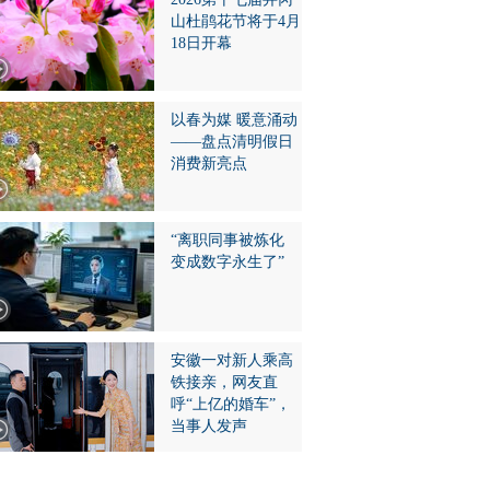
山杜鹃花节将于4月
18日开幕
以春为媒 暖意涌动
——盘点清明假日
消费新亮点
“离职同事被炼化
变成数字永生了”
安徽一对新人乘高
铁接亲，网友直
呼“上亿的婚车”，
当事人发声