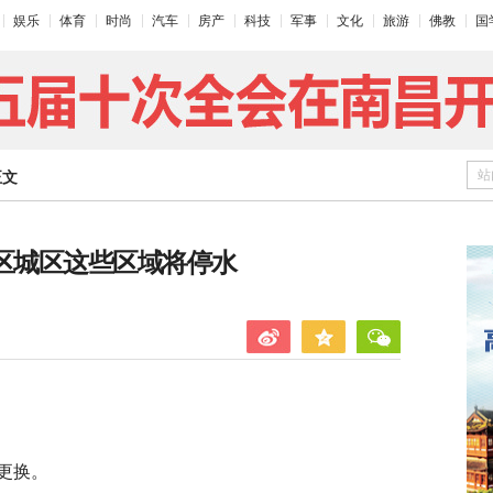
娱乐
体育
时尚
汽车
房产
科技
军事
文化
旅游
佛教
国
站
正文
信区城区这些区域将停水
更换。