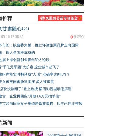
道推荐
意甘肃随心GO
0
-05-16 17:58:35
条评论
怀市长：以酱香为桥，推仁怀酒旅票品牌走向国际
题：铁人是怎样炼成的
七届上海创新创业青年50人论坛
股“千亿元军团”大扩容 这些城市起飞了
物叫声能实时翻译成“人话” 准确率达94.6%？
3岁女孩被闺蜜胁迫卖淫 多人被追责
横店快没剧组了”登上热搜 横店影视城动态辟谣
蒙古一企业再回应“月薪1.6万元招羊倌”
连市监局回应女子用烧烤铁签喂狗：店主已停业整顿
片新闻
2026第十七届井冈