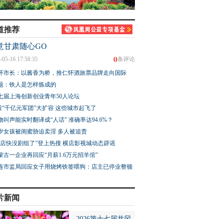
道推荐
意甘肃随心GO
0
-05-16 17:58:35
条评论
怀市长：以酱香为桥，推仁怀酒旅票品牌走向国际
题：铁人是怎样炼成的
七届上海创新创业青年50人论坛
股“千亿元军团”大扩容 这些城市起飞了
物叫声能实时翻译成“人话” 准确率达94.6%？
3岁女孩被闺蜜胁迫卖淫 多人被追责
横店快没剧组了”登上热搜 横店影视城动态辟谣
蒙古一企业再回应“月薪1.6万元招羊倌”
连市监局回应女子用烧烤铁签喂狗：店主已停业整顿
片新闻
2026第十七届井冈