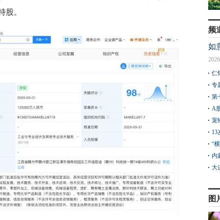
持股。
频
如
2026
仁
专
第
A
宠
1
“
内
大
图