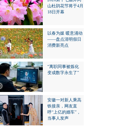
山杜鹃花节将于4月
18日开幕
以春为媒 暖意涌动
——盘点清明假日
消费新亮点
“离职同事被炼化
变成数字永生了”
安徽一对新人乘高
铁接亲，网友直
呼“上亿的婚车”，
当事人发声