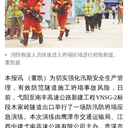
消防救援人员快速进入坍塌区域进行抢险救援。
董凯摄
本报讯 （董凯）为切实强化汛期安全生产管
理，有效防范隧道施工坍塌事故风险，日
前，弋阳至南丰高速公路新建工程YNSG-2标
段木家岭隧道出口举行了一场防汛防坍塌应
急演练。本次演练由鹰潭市交通运输局、江
西中建弋南高速公路有限公司主办，贵溪市