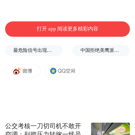
流程推进。险情发生后，现场人员第一时间
上报信息，项目负责人迅速启动应急预案，
联动地方消防、120急救中心等救援力量赶赴
打开 app 阅读更多精彩内容
现场。警戒封控、动态监测、边坡坍塌搜救
与医疗救护等科目依次展开，技术人员通过
最危险信号出现！全球能源大动脉岌岌可危
中国拒绝美鹰派副防长访华？弦外之音被热议
无人机、生命探测仪开展隐患排查与被困人
员定位，救援队伍高效完成坍塌物清理、被
困人员转移及医疗急救，实现了险情快速处
置、人员安全转移的目标。
“特别声明：以上作品内容(包括在内的视频、图片或音
频)为凤凰网旗下自媒体平台“大风号”用户上传并发
布，本平台仅提供信息存储空间服务。
公交考核一刀切司机不敢开
Notice: The content above (including the videos,
pictures and audios if any) is uploaded and posted
空调：别把压力转嫁一线员