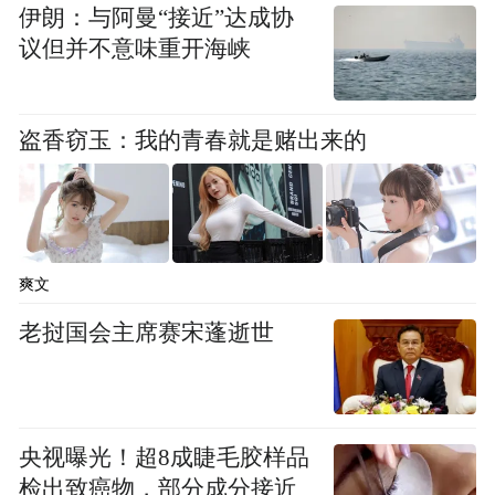
伊朗：与阿曼“接近”达成协
议但并不意味重开海峡
盗香窃玉：我的青春就是赌出来的
爽文
老挝国会主席赛宋蓬逝世
央视曝光！超8成睫毛胶样品
检出致癌物，部分成分接近