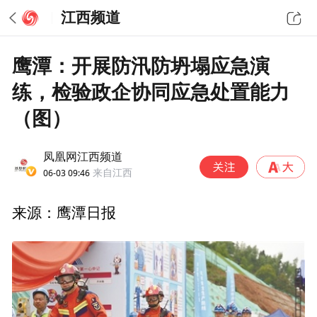
江西频道
鹰潭：开展防汛防坍塌应急演
练，检验政企协同应急处置能力
（图）
凤凰网江西频道
06-03 09:46
来自江西
来源：鹰潭日报