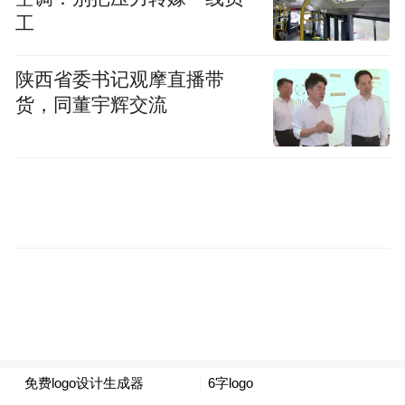
by the user of Dafeng Hao, which is a social media
工
platform and merely provides information storage
space services.”
陕西省委书记观摩直播带
货，同董宇辉交流