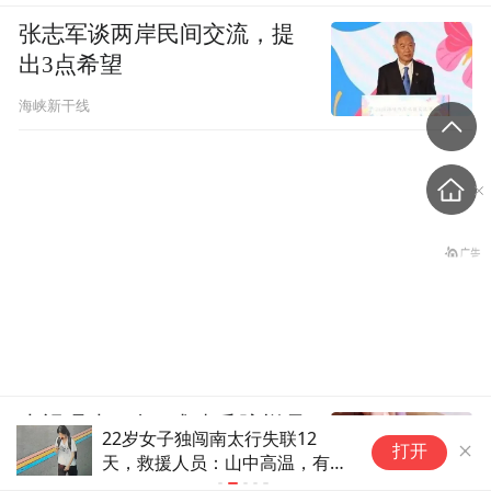
张志军谈两岸民间交流，提
出3点希望
海峡新干线
央视曝光！超8成睫毛胶样品
22岁女子独闯南太行失联12
巴西里约发
打开
检出致癌物，部分成分接近
天，救援人员：山中高温，有大
死亡
量蜱虫
502胶！