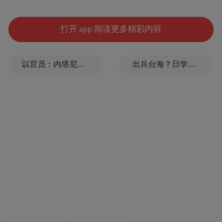
文末还有“嗦粉健康指南”哦
打开 app 阅读更多精彩内容
南昌拌粉
以官员：内塔尼亚胡3名高级助手向卡塔尔泄露机密
出兵台海？日学者：挑起对华战争的代价，日本承受不起
特点：加入萝卜干、腌菜、花生米、辣椒油
拌匀，干香爽口。
营养：芝麻油含不饱和脂肪酸，花生米提供
少量蛋白质和维生素E。
健康提醒：腌菜和萝卜干含盐量极高，建议
酱料减半，搭配焯水青菜和蛋，以免长期食
用易致高血压、水肿，加重肾脏负担。