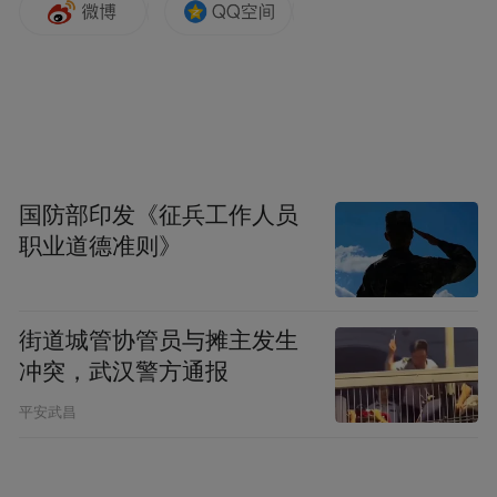
九江炒粉
特点：猛火重油快速爆炒，米粉微焦，香气
浓郁。
营养：高温快炒保留矿物质，用油补充必需
国防部印发《征兵工作人员
脂肪酸，锅气促进食欲。
职业道德准则》
健康提醒：油脂用量大，一份热量可达600-
800大卡，易致肥胖、高血脂，且升糖指数
街道城管协管员与摊主发生
冲突，武汉警方通报
高，不利血糖控制。可以配醋或鲜辣椒解
腻。
平安武昌
景德镇冷粉