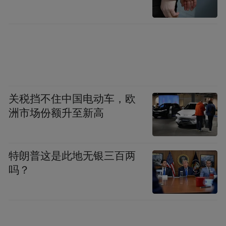
宜春扎粉
特点：粉条较细，质地柔韧，容易吸收汤汁
和油脂。
营养：扎粉发酵过程分解部分植酸，提高矿
关税挡不住中国电动车，欧
洲市场份额升至新高
物质吸收率，粉质更易消化。
健康提醒
：细粉吸油率高于粗粉，同样烹饪
特朗普这是此地无银三百两
方式热量翻倍，需控油盐，选清汤煮而非
吗？
炒，以免体重增加、甘油三酯升高。
上饶铅山烫粉