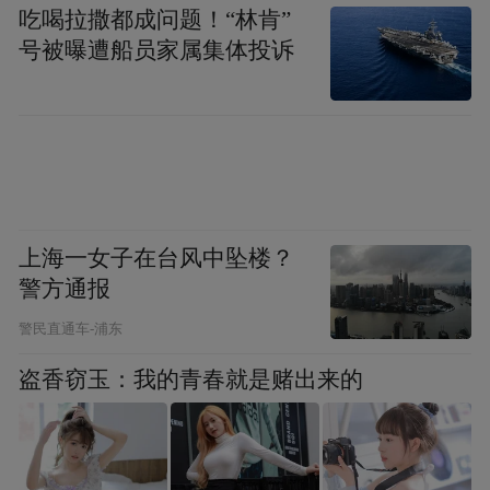
吃喝拉撒都成问题！“林肯”
谢、发汗除湿。
号被曝遭船员家属集体投诉
健康提醒：过辣会重度刺激消化道黏膜，易
致胃痛、胃灼热，加重痔疮症状，诱发口腔
溃疡。空腹或胃不好时不吃，可配酸奶缓冲
新余腌粉
辣度。
上海一女子在台风中坠楼？
特点：配菜以腌豆角、腌芥菜等腌制蔬菜为
警方通报
主，咸香浓郁。
警民直通车-浦东
营养：米粉是碳水化合物，快速供能，辅以
盗香窃玉：我的青春就是赌出来的
肉蛋和蔬菜可补充蛋白质与膳食纤维。
健康提醒
：腌制配菜含亚硝酸盐且盐分极