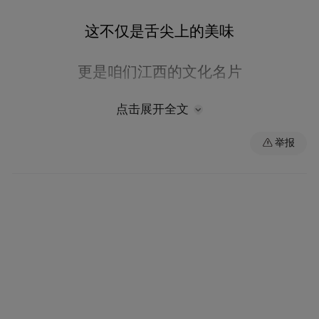
这不仅是舌尖上的美味
更是咱们江西的文化名片
一碗热气腾腾的米粉里
点击展开全文
举报
藏着无数游子的乡愁
也藏着这些你可能没注意的健康“小秘密”
在开嗦之前
请大家跟着江小卫的脚步
揭秘各地米粉的“热辣滚烫”