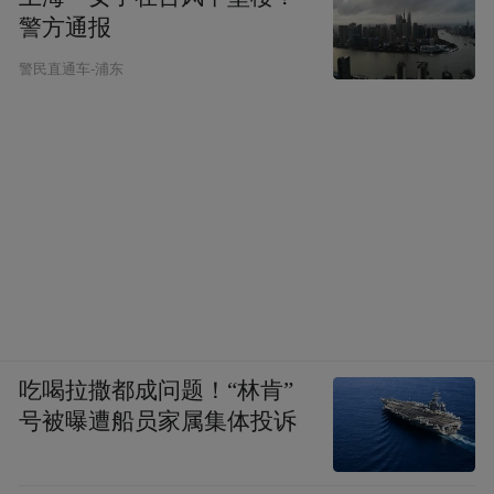
警方通报
警民直通车-浦东
吃喝拉撒都成问题！“林肯”
号被曝遭船员家属集体投诉