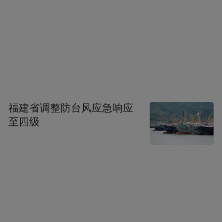
特点：米粉快速烫热，汤底相对清淡，属于
较健康的烹饪方式。
营养：骨汤溶出胶原蛋白和钙、磷，现烫保
留米香，热汤暖胃。
健康提醒
：汤底为提味可能偏咸，建议清
福建省调整防台风应急响应
汤、少盐、不放味精，多加一份叶子菜，以
至四级
免隐性钠超标，不知不觉中增加高血压风
险。
吉安峡江贡粉
特点：以炒制为主，粉质爽滑有嚼劲，调味