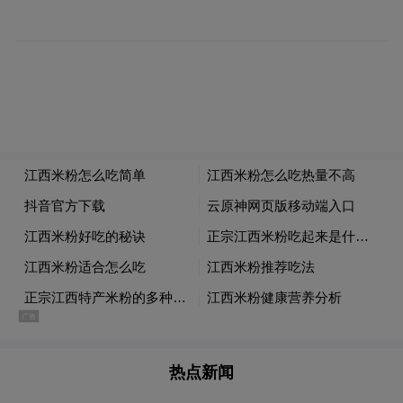
特点：米粉过凉水后凉拌，加入酱料、桔
皮、芝麻，适合夏季。
营养：粗粉膳食纤维高，饱腹感强，橘子皮
提供维生素C和类黄酮，麻油润滑肠道。
健康提醒：冷加工常温保存易滋生细菌，食
萍
用不当可引发急性胃肠炎、腹痛、腹泻。
乡炒粉
特点：极辣，鲜红椒与干辣椒粉并用，辣度
居江西米粉前列，味道鲜美。
热点新闻
营养：辣椒富含维生素C和辣椒素，促进代