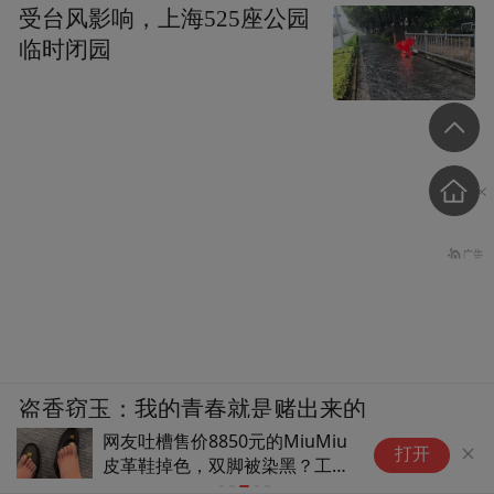
受台风影响，上海525座公园
临时闭园
盗香窃玉：我的青春就是赌出来的
网友吐槽售价8850元的MiuMiu
田
打开
皮革鞋掉色，双脚被染黑？工作
人员：奢侈品牌一般采用环保植