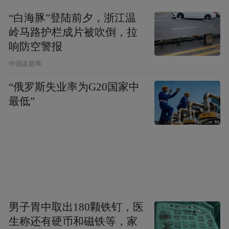
by the user of Dafeng Hao, which is a social media
“白海豚”登陆前夕，浙江温
platform and merely provides information storage
space services.”
岭马路护栏成片被吹倒，拉
响防空警报
中国蓝新闻
“俄罗斯失业率为G20国家中
最低”
男子胃中取出180颗铁钉，医
生称还有硬币和磁铁等，家