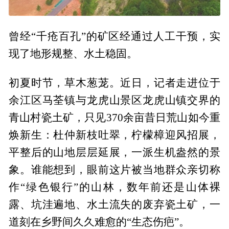
曾经“千疮百孔”的矿区经通过人工干预，实
现了地形规整、水土稳固。
初夏时节，草木葱茏。近日，记者走进位于
余江区马荃镇与龙虎山景区龙虎山镇交界的
青山村瓷土矿，只见370余亩昔日荒山如今重
焕新生：杜仲新枝吐翠，柠檬樟迎风招展，
平整后的山地层层延展，一派生机盎然的景
象。谁能想到，眼前这片被当地群众亲切称
作“绿色银行”的山林，数年前还是山体裸
露、坑洼遍地、水土流失的废弃瓷土矿，一
道刻在乡野间久久难愈的“生态伤疤”。