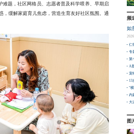
照护难题，社区网格员、志愿者普及科学喂养、早期启
惑，缓解家庭育儿焦虑，营造生育友好社区氛围。通
频
如
2026
仁
专
第
A
宠
1
“
内
大
图