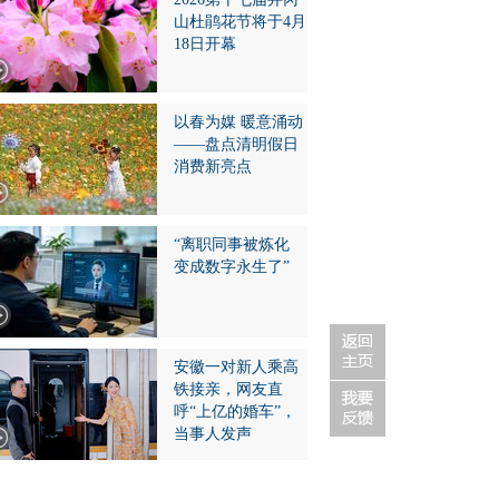
山杜鹃花节将于4月
18日开幕
以春为媒 暖意涌动
——盘点清明假日
消费新亮点
“离职同事被炼化
变成数字永生了”
安徽一对新人乘高
铁接亲，网友直
呼“上亿的婚车”，
当事人发声