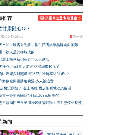
道推荐
意甘肃随心GO
0
-05-16 17:58:35
条评论
怀市长：以酱香为桥，推仁怀酒旅票品牌走向国际
题：铁人是怎样炼成的
七届上海创新创业青年50人论坛
股“千亿元军团”大扩容 这些城市起飞了
物叫声能实时翻译成“人话” 准确率达94.6%？
3岁女孩被闺蜜胁迫卖淫 多人被追责
横店快没剧组了”登上热搜 横店影视城动态辟谣
蒙古一企业再回应“月薪1.6万元招羊倌”
连市监局回应女子用烧烤铁签喂狗：店主已停业整顿
片新闻
2026第十七届井冈