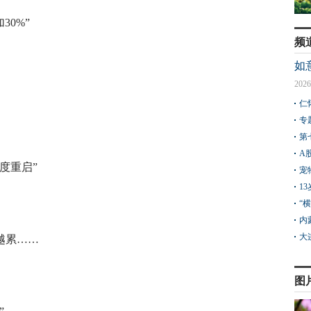
30%”
频
如
2026
仁
专
第
A
度重启”
宠
1
“
内
大
越累……
图