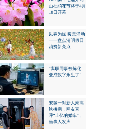
山杜鹃花节将于4月
18日开幕
以春为媒 暖意涌动
——盘点清明假日
消费新亮点
“离职同事被炼化
变成数字永生了”
安徽一对新人乘高
铁接亲，网友直
呼“上亿的婚车”，
当事人发声