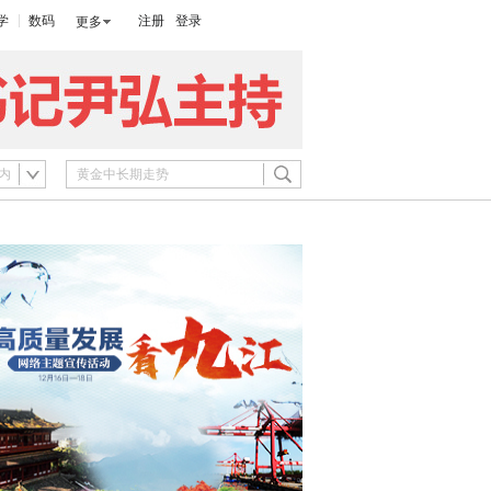
学
数码
注册
登录
更多
内