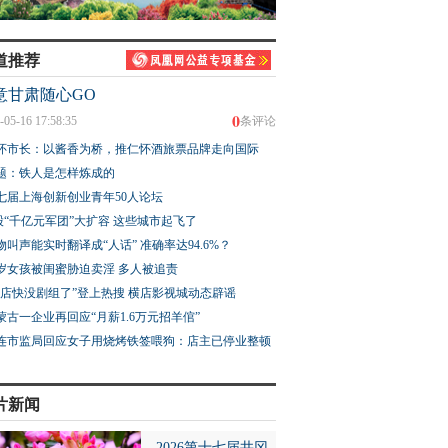
道推荐
意甘肃随心GO
0
-05-16 17:58:35
条评论
怀市长：以酱香为桥，推仁怀酒旅票品牌走向国际
题：铁人是怎样炼成的
七届上海创新创业青年50人论坛
股“千亿元军团”大扩容 这些城市起飞了
物叫声能实时翻译成“人话” 准确率达94.6%？
3岁女孩被闺蜜胁迫卖淫 多人被追责
横店快没剧组了”登上热搜 横店影视城动态辟谣
蒙古一企业再回应“月薪1.6万元招羊倌”
连市监局回应女子用烧烤铁签喂狗：店主已停业整顿
片新闻
2026第十七届井冈