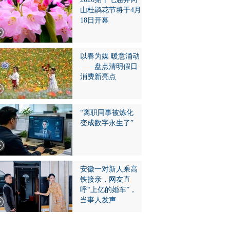
山杜鹃花节将于4月
18日开幕
以春为媒 暖意涌动
——盘点清明假日
消费新亮点
“离职同事被炼化
变成数字永生了”
安徽一对新人乘高
铁接亲，网友直
呼“上亿的婚车”，
当事人发声