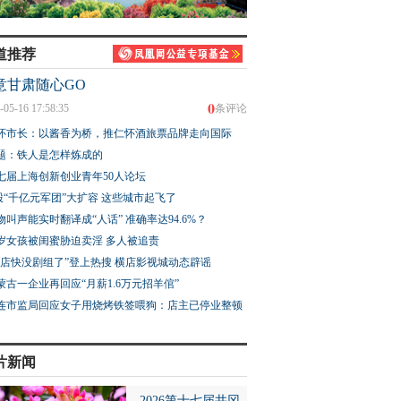
道推荐
意甘肃随心GO
0
-05-16 17:58:35
条评论
怀市长：以酱香为桥，推仁怀酒旅票品牌走向国际
题：铁人是怎样炼成的
七届上海创新创业青年50人论坛
股“千亿元军团”大扩容 这些城市起飞了
物叫声能实时翻译成“人话” 准确率达94.6%？
3岁女孩被闺蜜胁迫卖淫 多人被追责
横店快没剧组了”登上热搜 横店影视城动态辟谣
蒙古一企业再回应“月薪1.6万元招羊倌”
连市监局回应女子用烧烤铁签喂狗：店主已停业整顿
片新闻
2026第十七届井冈