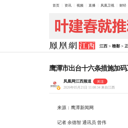
首页
资讯
视频
直播
凤凰卫视
财经
江西
>
赣鄱
>
鹰潭市出台十六条措施加码
凤凰网江西频道
2026年05月21日 11:08:34
来自江西
来源：鹰潭新闻网
记者 余德智 通讯员 曾伟