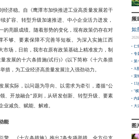
则经济稳。自《鹰潭市加快推进工业高质量发展若干
频
持续扩容、转型升级加速推进、中小企业活力迸发，
如
第一的亮眼成绩。随着形势的变化，现有政策仍存在对
2026
撑不够、要素保障不完善等短板。为深入实施江西
仁
统一大市场，日前，我市在原有政策基础上精准发力，制
专
量发展的十六条措施(试行)》(以下简称《十六条措
第
A
的举措，为工业经济高质量发展注入强劲动力。
宠
1
发展实际，以问题为导向、以需求为牵引，遵循“公
“
领、开放融合”原则，从研发创新、转型升级、要素
内
企业减负、赋能、解难。
大
动能
图
引擎。《十六条措施》推出7条专项举措，全方位支