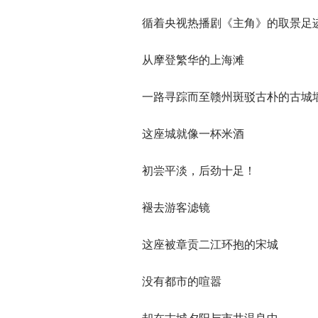
循着央视热播剧《主角》的取景足
从摩登繁华的上海滩
一路寻踪而至赣州斑驳古朴的古城
这座城就像一杯米酒
初尝平淡，后劲十足！
褪去游客滤镜
这座被章贡二江环抱的宋城
没有都市的喧嚣