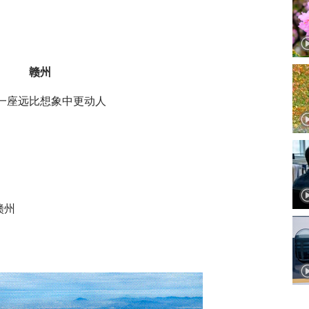
赣州
一座远比想象中更动人
赣州