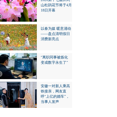
山杜鹃花节将于4月
18日开幕
以春为媒 暖意涌动
——盘点清明假日
消费新亮点
“离职同事被炼化
变成数字永生了”
安徽一对新人乘高
铁接亲，网友直
呼“上亿的婚车”，
当事人发声