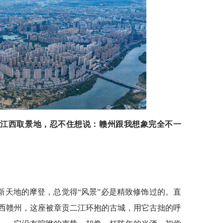
趟江西取景地，忍不住想说：赣州跟我想象完全不一
新天地的摩登，总觉得“风景”必是精致修饰过的。直
西赣州，这座被章贡二江环抱的古城，用它古拙的呼