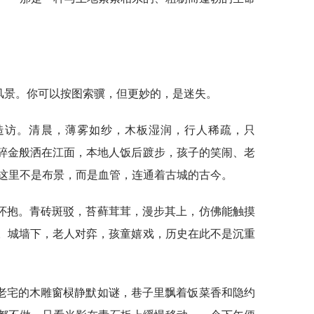
风景。你可以按图索骥，但更妙的，是迷失。
造访。清晨，薄雾如纱，木板湿润，行人稀疏，只
阳碎金般洒在江面，本地人饭后踱步，孩子的笑闹、老
这里不是布景，而是血管，连通着古城的古今。
怀抱。青砖斑驳，苔藓茸茸，漫步其上，仿佛能触摸
韵。城墙下，老人对弈，孩童嬉戏，历史在此不是沉重
老宅的木雕窗棂静默如谜，巷子里飘着饭菜香和隐约