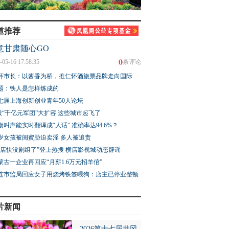
道推荐
意甘肃随心GO
0
-05-16 17:58:35
条评论
怀市长：以酱香为桥，推仁怀酒旅票品牌走向国际
题：铁人是怎样炼成的
七届上海创新创业青年50人论坛
股“千亿元军团”大扩容 这些城市起飞了
物叫声能实时翻译成“人话” 准确率达94.6%？
3岁女孩被闺蜜胁迫卖淫 多人被追责
横店快没剧组了”登上热搜 横店影视城动态辟谣
蒙古一企业再回应“月薪1.6万元招羊倌”
连市监局回应女子用烧烤铁签喂狗：店主已停业整顿
片新闻
2026第十七届井冈