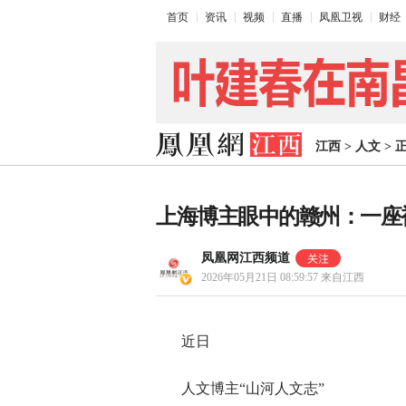
首页
资讯
视频
直播
凤凰卫视
财经
江西
>
人文
>
上海博主眼中的赣州：一座
凤凰网江西频道
2026年05月21日 08:59:57
来自江西
近日
人文博主“山河人文志”