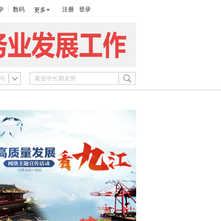
学
数码
注册
登录
更多
内