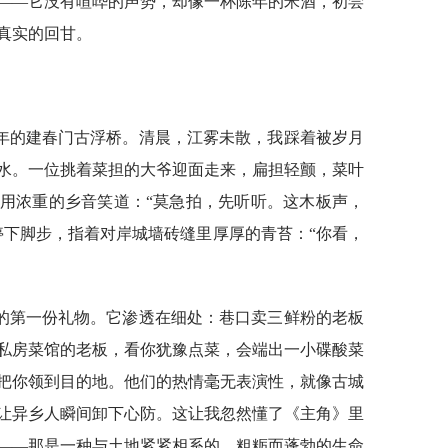
——它没有喧哗的声势，却像一杯陈年的米酒，初尝
真实的回甘。
年的建春门古浮桥。清晨，江雾未散，我踩着被岁月
水。一位挑着菜担的大爷迎面走来，扁担轻颤，菜叶
用浓重的乡音笑道：“莫急拍，先听听。这木板声，
停下脚步，指着对岸城墙砖缝里厚厚的青苔：“你看，
的第一份礼物。它渗透在细处：巷口卖三鲜粉的老板
私房菜馆的老板，看你犹豫点菜，会端出一小碟酸菜
把你领到目的地。他们的热情毫无表演性，就像古城
让异乡人瞬间卸下心防。这让我忽然懂了《主角》里
——那是一种与土地紧紧相系的、粗粝而蓬勃的生命