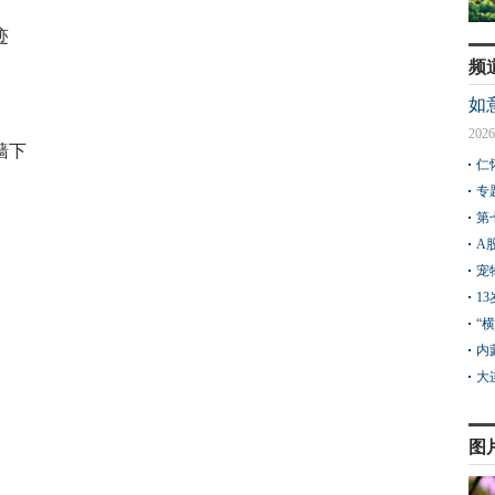
迹
频
如
2026
墙下
仁
专
第
A
宠
1
“
内
大
图