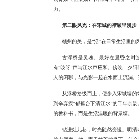
力。
第二眼风光：在宋城的褶皱里漫步
赣州的美，是“活”在日常生活里的
古浮桥是灵魂。最好在晨昏之时
有“吱呀”声与江水声应和。傍晚，夕
人的闲聊，与光影一起在水面上流淌。
从浮桥拾级而上，便步入宋城墙的
到辛弃疾“郁孤台下清江水”的千年余
的教科书，而是生活温暖的背景墙。
钻进灶儿巷，时光陡然变慢。明清