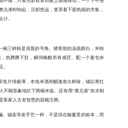
都不做，只看光影在青石板上缓慢移动，一个下午便
整点准时响起，沉郁悠远，笼罩着下面热闹的市集，
生计。
一碗三鲜粉是清晨的号角。猪骨熬的汤底醇白，米粉
花，热腾腾下肚，瞬间唤醒所有感官。配一个薯包米
足。
草鱼片得极薄，本地米酒和醋激发出鲜味，辅以青红
人不顾形象地扒下两碗米饭。还有用“黄元柴”灰水制
是客家人古老智慧的甜糯注脚。
编、锡壶等老手艺一样，不是供在橱窗里的标本，而