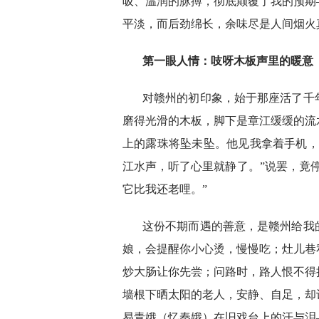
吸、温润的脉搏，彻底颠覆了我的预期
平淡，而后劲绵长，余味尽是人间烟火
第一眼人情：吱呀木板声里的暖意
对赣州的初印象，始于那座活了千
磨得光滑的木板，脚下是章江缓缓的流
上的露珠将坠未坠。他见我拿着手机，
江水声，听了心里就静了。”说罢，竟
它比我还老哩。”
这份不期而遇的善意，是赣州给我
娘，会提醒你小心烫，慢慢吃；灶儿巷
炒大肠让你先尝；问路时，路人恨不得
墙根下晒太阳的老人，安静、自足，却
易青娥（忆秦娥）在旧戏台上的汗与泪