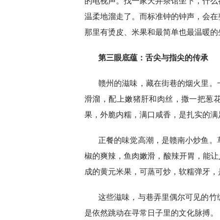
的电视声。找一家天井茶馆坐下，什么
温柔地溜走了。而标准钟的钟声，会在
那里有烫皮、米果和最简单也最温暖的
第三眼底蕴：舌尖与指尖的传承
赣州的滋味，藏在街巷的烟火里。
滑溜，配上嫩猪肝和肉丝，撒一把葱
果，外脆内糯，满口咸香，是扎实的满
正餐的味觉高潮，是赣南小炒鱼。
椒的爽辣，鱼肉嫩滑，酸辣开胃，能让
成的黄元米果，可蒸可炒，软糯弹牙，
这些滋味，与巷弄里偶尔可见的竹
是依然跳动在寻常日子里的文化脉搏。