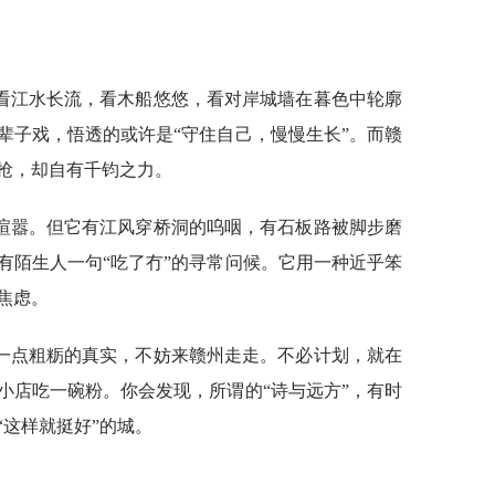
看江水长流，看木船悠悠，看对岸城墙在暮色中轮廓
辈子戏，悟透的或许是“守住自己，慢慢生长”。而赣
抢，却自有千钧之力。
喧嚣。但它有江风穿桥洞的呜咽，有石板路被脚步磨
有陌生人一句“吃了冇”的寻常问候。它用一种近乎笨
焦虑。
一点粗粝的真实，不妨来赣州走走。不必计划，就在
小店吃一碗粉。你会发现，所谓的“诗与远方”，有时
这样就挺好”的城。