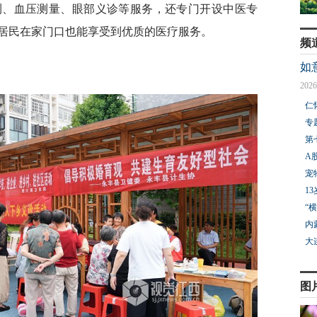
测、血压测量、眼部义诊等服务，还专门开设中医专
居民在家门口也能享受到优质的医疗服务。
频
如
2026
仁
专
第
A
宠
1
“
内
大
图