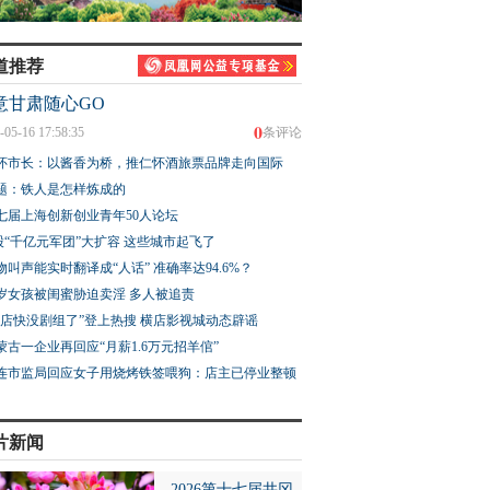
道推荐
意甘肃随心GO
0
-05-16 17:58:35
条评论
怀市长：以酱香为桥，推仁怀酒旅票品牌走向国际
题：铁人是怎样炼成的
七届上海创新创业青年50人论坛
股“千亿元军团”大扩容 这些城市起飞了
物叫声能实时翻译成“人话” 准确率达94.6%？
3岁女孩被闺蜜胁迫卖淫 多人被追责
横店快没剧组了”登上热搜 横店影视城动态辟谣
蒙古一企业再回应“月薪1.6万元招羊倌”
连市监局回应女子用烧烤铁签喂狗：店主已停业整顿
片新闻
2026第十七届井冈