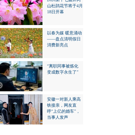
山杜鹃花节将于4月
18日开幕
以春为媒 暖意涌动
——盘点清明假日
消费新亮点
“离职同事被炼化
变成数字永生了”
安徽一对新人乘高
铁接亲，网友直
呼“上亿的婚车”，
当事人发声