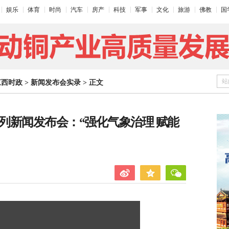
娱乐
体育
时尚
汽车
房产
科技
军事
文化
旅游
佛教
国
站
江西时政
>
新闻发布会实录
>
正文
系列新闻发布会：“强化气象治理 赋能