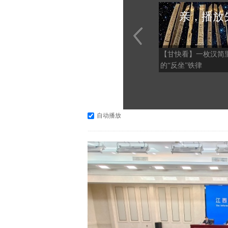
亲，播放
【甘快看】一枚汉简
的“反坐”铁律
自动播放