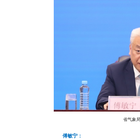
省气象
傅敏宁：