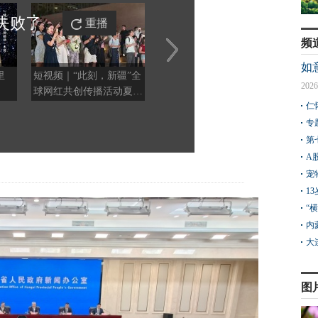
失败
了
重播
频
如
里
短视频｜“此刻，新疆”全
别笑，千年壁画里藏着古
银韵
2026
球网红共创传播活动夏季
人全套变美日常
仁
篇（阿克苏站） “这个夏
天 相约新疆”活动启动
专
第
A
宠
1
“
内
大
图