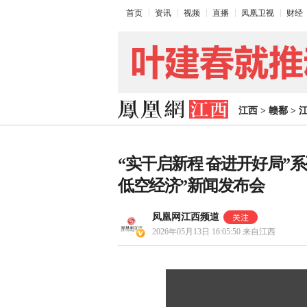
首页
资讯
视频
直播
凤凰卫视
财经
江西
>
赣鄱
>
“实干启新程 奋进开好局”
低空经济”新闻发布会
凤凰网江西频道
2026年05月13日 16:05:50
来自江西