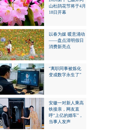
山杜鹃花节将于4月
18日开幕
以春为媒 暖意涌动
——盘点清明假日
消费新亮点
“离职同事被炼化
变成数字永生了”
安徽一对新人乘高
铁接亲，网友直
呼“上亿的婚车”，
当事人发声