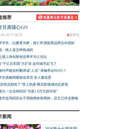
道推荐
意甘肃随心GO
簪花 三代薪火
山河有韵大地成诗 奔赴
在敦煌，我遇见了“
0
-05-16 17:58:35
条评论
之处皆是风景
的手艺人”
怀市长：以酱香为桥，推仁怀酒旅票品牌走向国际
题：铁人是怎样炼成的
七届上海创新创业青年50人论坛
股“千亿元军团”大扩容 这些城市起飞了
物叫声能实时翻译成“人话” 准确率达94.6%？
3岁女孩被闺蜜胁迫卖淫 多人被追责
横店快没剧组了”登上热搜 横店影视城动态辟谣
蒙古一企业再回应“月薪1.6万元招羊倌”
连市监局回应女子用烧烤铁签喂狗：店主已停业整顿
片新闻
2026第十七届井冈