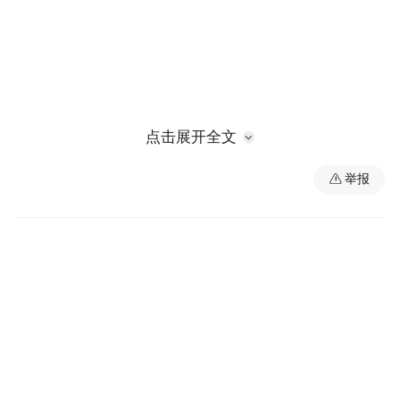
点击展开全文
举报
依托深厚的茶文化底蕴，浮梁县以浮北古茶
林、“天祥茶号”等核心节点为支撑，构建起
特色茶旅研学带，让游客能够沉浸式体验浮
梁茶文化的独特魅力。同时，该县集中力量
打造了高岭·文化村田园综合体、荻湾乡村振
兴示范区等一批标杆性特色休闲农旅项目，
并推出多条休闲农业与乡村旅游精品线路，