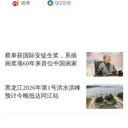
景区、农时变游季”的转变。在丰富体验项目
的同时，浮梁县高度重视品牌建设，着力培
育了一批具有较强影响力的休闲农业特色品
牌。鹅湖的“大唐茶市”、臧湾寒溪的“艺术在
浮梁”、经公桥的“源港之秋”、黄坛的“南溪
大集”、浮梁镇的“金竹花果山”、江村的“云
蔡皋获国际安徒生奖，系插
画奖项60年来首位中国画家
里雾里·塔里”等品牌知名度和美誉度持续提
升，成为吸引游客的重要名片。
黑龙江2026年第1号洪水洪峰
随着休闲农业的不断发展，浮梁县的乡村业
预计今晚抵达同江站
态也日益丰富。除了原汁原味的田园风光，
村咖、天幕露营基地、音乐酒吧、卡丁赛
车、文创基地、精品民宿等新兴业态纷纷扎