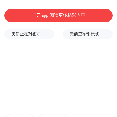
推动乡村休闲旅游从传统的“单点打卡”模式
向“深度漫游”模式转变，大幅提升了游客的
打开 app 阅读更多精彩内容
停留时间和消费体验。
美伊正在对霍尔木兹进行最后博弈
美前空军部长被撤销涉密信息访问权限
业态多元创新，培育持续增长“新动能”。浮
梁县坚持以业态创新为核心，大力发展“农业
+”多元融合经济，推动休闲农业从单一的观
光经济向深度体验经济转型，不断培育新的
经济增长点。
如今，上山采茶、手工制茶、鲜果采摘、钓
龙虾、套鸡鸭以及打麻糍、烫粉皮、杀猪宴
等一系列富有乡土气息和地方特色的体验项
目在浮梁乡村轮番登场，真正实现了“农庄变