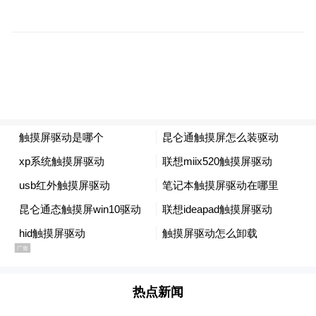
根浮梁乡村，形成了覆盖全年龄段、满足全
消费需求的多元化产业体系。这些新业态相
互引流、彼此支撑，共同构建起浮梁休闲农
业发展的良好生态，为乡村振兴注入了源源
不断的活力。
持续选树乡村振兴模范党组织。加强农村党
员日常教育管理。落实村干部基本报酬保
障。
“特别声明：以上作品内容(包括在内的视频、图片或音
频)为凤凰网旗下自媒体平台“大风号”用户上传并发
布，本平台仅提供信息存储空间服务。
Notice: The content above (including the videos,
热点新闻
pictures and audios if any) is uploaded and posted
by the user of Dafeng Hao, which is a social media