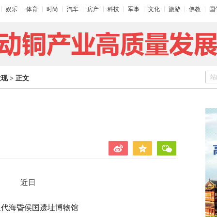
娱乐
体育
时尚
汽车
房产
科技
军事
文化
旅游
佛教
国
站
发现
>
正文
近日
汉代海昏侯国遗址博物馆