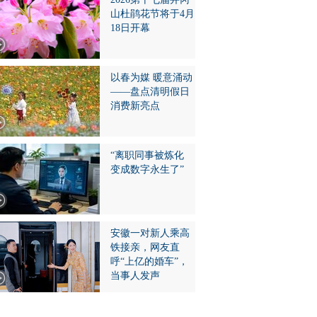
山杜鹃花节将于4月
18日开幕
以春为媒 暖意涌动
——盘点清明假日
消费新亮点
“离职同事被炼化
变成数字永生了”
安徽一对新人乘高
铁接亲，网友直
呼“上亿的婚车”，
当事人发声