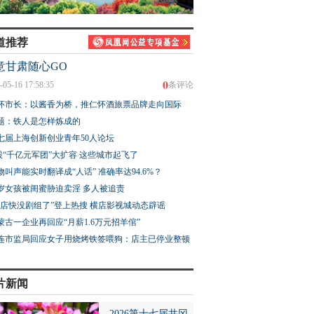
道推荐
意甘肃随心GO
0
-05-16 17:58:35
条评论
怀市长：以酱香为桥，推仁怀酒旅票品牌走向国际
题：铁人是怎样炼成的
七届上海创新创业青年50人论坛
股“千亿元军团”大扩容 这些城市起飞了
物叫声能实时翻译成“人话” 准确率达94.6%？
3岁女孩被闺蜜胁迫卖淫 多人被追责
横店快没剧组了”登上热搜 横店影视城动态辟谣
蒙古一企业再回应“月薪1.6万元招羊倌”
连市监局回应女子用烧烤铁签喂狗：店主已停业整顿
片新闻
2026第十七届井冈