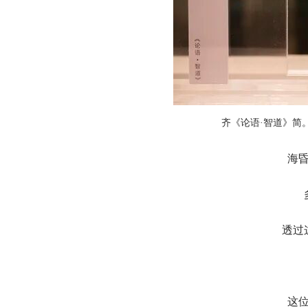
齐《论语·智道》简
海昏
透过
这