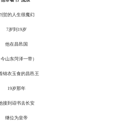
刘贺的人生很魔幻
7岁到19岁
他在昌邑国
（今山东菏泽一带）
着锦衣玉食的昌邑王
19岁那年
他接到诏书去长安
继位为皇帝