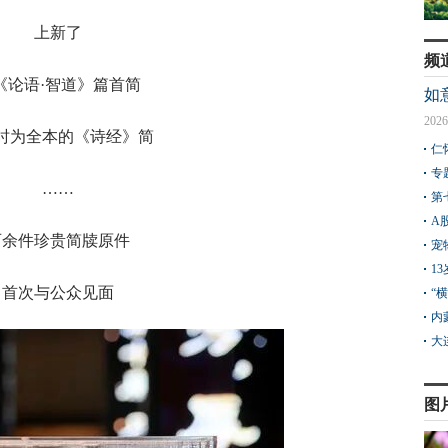
上新了
频
《论语·智道》篇首简
如
2026
时为全本的《诗经》简
仁
专
……
第
A
百余件珍贵简牍原件
宠
1
首次与公众见面
“
内
大
图