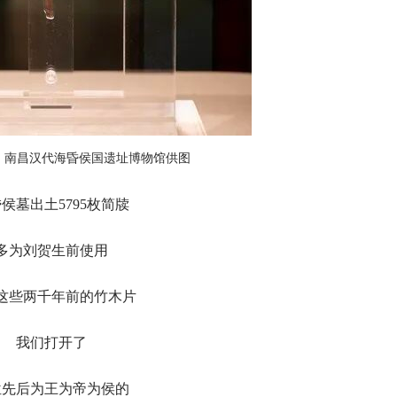
。南昌汉代海昏侯国遗址博物馆供图
侯墓出土5795枚简牍
多为刘贺生前使用
这些两千年前的竹木片
我们打开了
位先后为王为帝为侯的