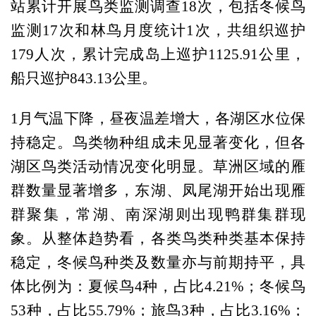
站累计开展鸟类监测调查18次，包括冬候鸟
监测17次和林鸟月度统计1次，共组织巡护
179人次，累计完成岛上巡护1125.91公里，
船只巡护843.13公里。
1月气温下降，昼夜温差增大，各湖区水位保
持稳定。鸟类物种组成未见显著变化，但各
湖区鸟类活动情况变化明显。草洲区域的雁
群数量显著增多，东湖、凤尾湖开始出现雁
群聚集，常湖、南深湖则出现鸭群集群现
象。从整体趋势看，各类鸟类种类基本保持
稳定，冬候鸟种类及数量亦与前期持平，具
体比例为：夏候鸟4种，占比4.21%；冬候鸟
53种，占比55.79%；旅鸟3种，占比3.16%；