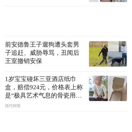
前安德鲁王子遛狗遭头套男
子追赶、威胁辱骂，丑闻后
王室撤销安保
1岁宝宝碰坏三亚酒店纸巾
盒，赔偿924元，价格表上称
是“极具艺术气息的骨瓷用
品”
现代快报