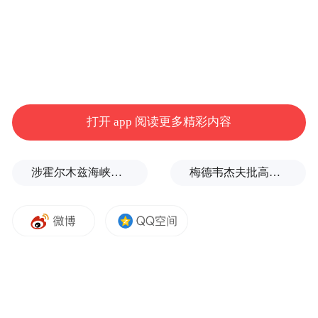
打开 app 阅读更多精彩内容
涉霍尔木兹海峡，伊朗与阿曼被曝达成临时协议框架
梅德韦杰夫批高市早苗不提当年是谁轰炸广岛和长崎：真是耻辱