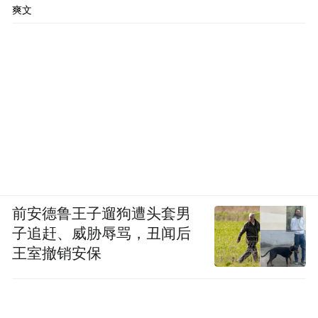
爽文
前安德鲁王子遛狗遭头套男
子追赶、威胁辱骂，丑闻后
王室撤销安保