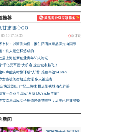
道推荐
意甘肃随心GO
0
-05-16 17:58:35
条评论
怀市长：以酱香为桥，推仁怀酒旅票品牌走向国际
题：铁人是怎样炼成的
七届上海创新创业青年50人论坛
股“千亿元军团”大扩容 这些城市起飞了
物叫声能实时翻译成“人话” 准确率达94.6%？
3岁女孩被闺蜜胁迫卖淫 多人被追责
横店快没剧组了”登上热搜 横店影视城动态辟谣
蒙古一企业再回应“月薪1.6万元招羊倌”
连市监局回应女子用烧烤铁签喂狗：店主已停业整顿
片新闻
2026第十七届井冈