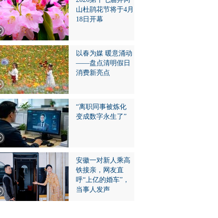
山杜鹃花节将于4月
18日开幕
以春为媒 暖意涌动
——盘点清明假日
消费新亮点
“离职同事被炼化
变成数字永生了”
安徽一对新人乘高
铁接亲，网友直
呼“上亿的婚车”，
当事人发声