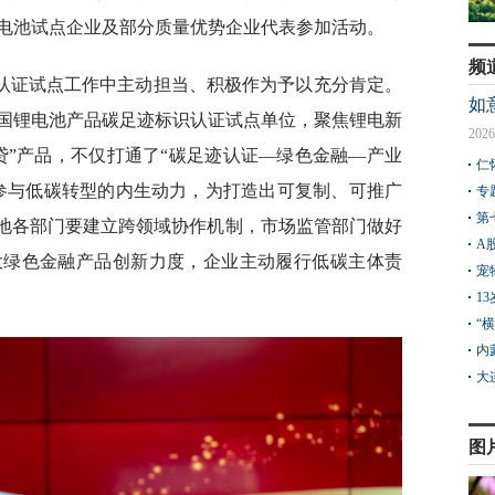
电池试点企业及部分质量优势企业代表参加活动。
频
认证试点工作中主动担当、积极作为予以充分肯定。
如
国锂电池产品碳足迹标识认证试点单位，聚焦锂电新
2026
贷”产品，不仅打通了“碳足迹认证—绿色金融—产业
仁
参与低碳转型的内生动力，为打造出可复制、可推广
专
第
各地各部门要建立跨领域协作机制，市场监管部门做好
A
大绿色金融产品创新力度，企业主动履行低碳主体责
宠
1
“
内
大
图