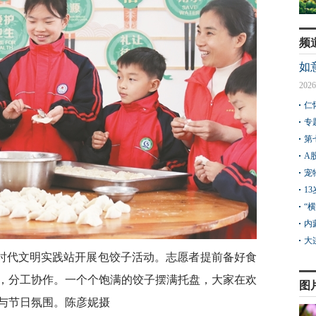
频
如
2026
仁
专
第
A
宠
1
“
内
大
时代文明实践站开展包饺子活动。志愿者提前备好食
，分工协作。一个个饱满的饺子摆满托盘，大家在欢
图
与节日氛围。陈彦妮摄