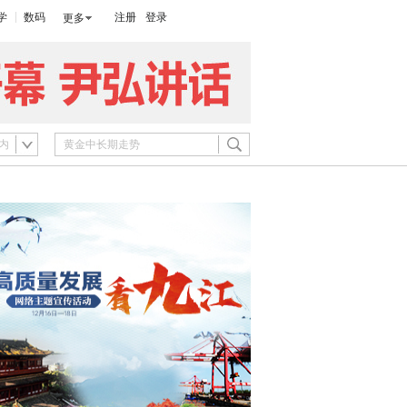
学
数码
注册
登录
更多
内