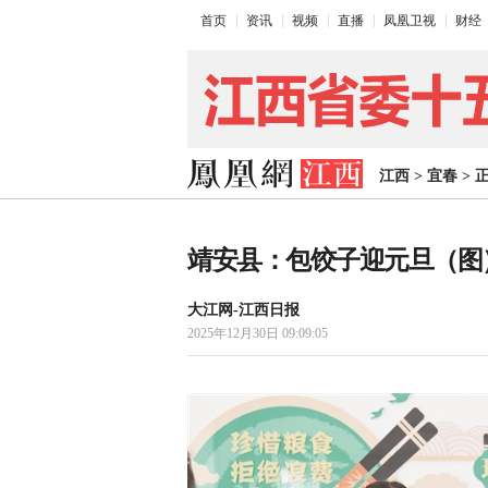
首页
资讯
视频
直播
凤凰卫视
财经
江西
>
宜春
>
靖安县：包饺子迎元旦（图
大江网-江西日报
2025年12月30日 09:09:05