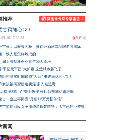
道推荐
意甘肃随心GO
0
-05-16 17:58:35
条评论
怀市长：以酱香为桥，推仁怀酒旅票品牌走向国际
题：铁人是怎样炼成的
七届上海创新创业青年50人论坛
股“千亿元军团”大扩容 这些城市起飞了
物叫声能实时翻译成“人话” 准确率达94.6%？
3岁女孩被闺蜜胁迫卖淫 多人被追责
横店快没剧组了”登上热搜 横店影视城动态辟谣
蒙古一企业再回应“月薪1.6万元招羊倌”
连市监局回应女子用烧烤铁签喂狗：店主已停业整顿
片新闻
2026第十七届井冈