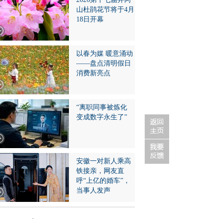
山杜鹃花节将于4月
18日开幕
以春为媒 暖意涌动
——盘点清明假日
消费新亮点
“离职同事被炼化
变成数字永生了”
安徽一对新人乘高
铁接亲，网友直
呼“上亿的婚车”，
当事人发声