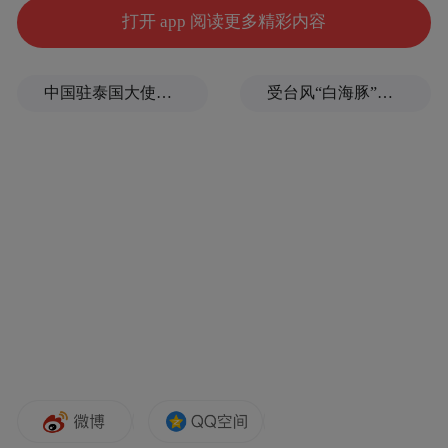
打开 app 阅读更多精彩内容
中国驻泰国大使馆发布关于中国公民来泰国参加文体活动的提醒
受台风“白海豚”影响，福建沿海40条航线停航
江西日报全媒体记者 张翰林摄
武功山
的草甸在此时泛着柔和的浅金色，风
过时起伏如静谧的波浪。
云雾比往常更任性，时而漫过山脊，时而骤
然散开，露出远处绵延的丘陵线。
攀登途中，你会感觉到一种奇特的清醒——
空气清透，脚步虽重，心却轻盈。
站在高处时，恍惚觉得自己也是一株被风拂