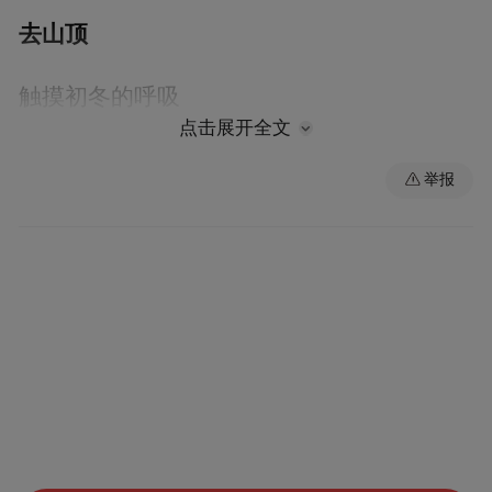
去山顶
触摸初冬的呼吸
点击展开全文
告别冬日的慵懒，用一场向上的攀登唤醒身
举报
心。
这时候登山，不为征服，更像赴一场与天地
对谈的约会。