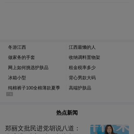
廓格外分明。一场夜霜过后，松针上挂着细
碎的晶莹，石阶微凉，山间偶有鸟鸣划过寂
静。
行走在悬崖栈道上，恍若云中漫步。在这
里，初冬不是终结，而是让山显露它最本真
的骨骼。
龙虎山
若是钟情山水相映的温情，不如去
。
对于偏爱休闲赏景的人群，龙虎山景区的象
鼻山栈道是绝佳选择，无需高强度运动就能
收获饱满景致。
热点新闻
郑丽文批民进党胡说八道：