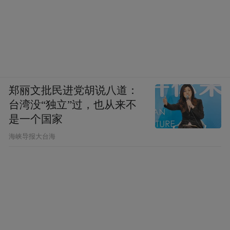
湖面如镜，岛影如黛，骑行其中，风吹过湖
面再拂过脸颊，清冽又温柔。
江西的初冬
正把所有的慵懒晒在暖阳里融化
郑丽文批民进党胡说八道：
台湾没“独立”过，也从来不
与其困在方寸之间
是一个国家
​海峡导报大台海
不如把周末交给一场出发
去追山巅最先醒来的晨光
去丈量湖岸被风吹皱的波长
来源：江西风景独好