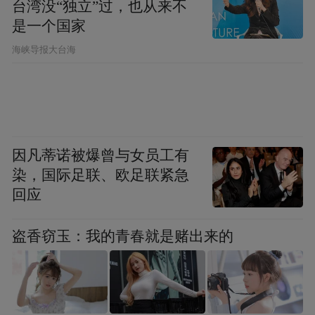
台湾没“独立”过，也从来不
是一个国家
​海峡导报大台海
图源：龙虎山景区
因凡蒂诺被爆曾与女员工有
染，国际足联、欧足联紧急
沿途近距离打卡象鼻山，欣赏丹霞崖壁被暖
回应
阳照得泛起一层淡红。
盗香窃玉：我的青春就是赌出来的
这里的山不高，却萦绕着道法自然的灵气；
风不烈，却已足够吹散心头那点倦意。
这个初冬，不妨走进山里，让呼吸与山风同