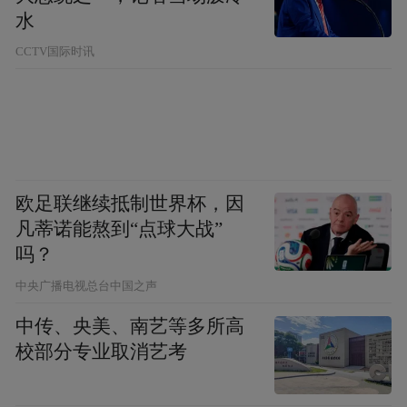
沿着路线骑行，与成千上万的越冬候鸟不期
水
而遇。
CCTV国际时讯
待到傍晚时分，不妨停下来等等日落，看鸟
群驮着霞光归巢。
温古线
这是一条藏在宜春山间的“丝带”，
（温汤镇—南惹古村）
全长17.2公里，盘绕
欧足联继续抵制世界杯，因
凡蒂诺能熬到“点球大战”
太平山区，护栏如翠，路随山转，是周末出
吗？
游绝佳去处。
中央广播电视总台中国之声
南惹古村安静地等在尽头，古树、老屋、溪
中传、央美、南艺等多所高
桥，仿佛时间在这里走得特别慢。
校部分专业取消艺考
仙女湖环湖路骑行线
，全长33.7公里，这条