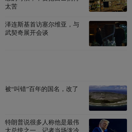
（赣江段）、吴城排工巷（云帆营地），17
太苦
公里的距离，足以让你沉浸于湖天之间的宁
静。
泽连斯基首访塞尔维亚，与
武契奇展开会谈
被“叫错”百年的国名，改了
图源永修县融媒体中心。 程应明 摄
特朗普说很多人称他是最伟
大总统之一，记者当场泼冷