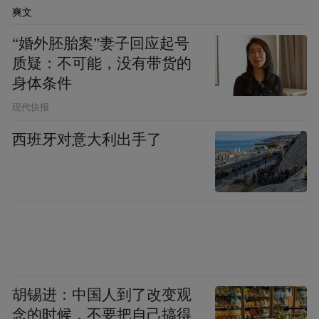
爽文
步，让脚步与石阶应和。
“婚外胚胎案”妻子回应起号
在路上
质疑：不可能，没有带货的
身体条件
迎着风自由穿行
现代快报
如果山是垂直的诗，那么路就是舒展的散
西班牙对意大利出手了
文。
跨上单车，赴一段向风的骑行，收获流动的
风景。
环鄱赛永修站线路
途经鄱阳湖吴城候鸟小镇
胡锡进：中国人到了改变观
游客中心、“中国最美水上公路”环镇公路
念的时候，不要把自己搞得