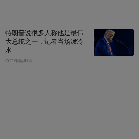
“特别声明：以上作品内容(包括在内的视频、图片或音
频)为凤凰网旗下自媒体平台“大风号”用户上传并发
特朗普说很多人称他是最伟
布，本平台仅提供信息存储空间服务。
Notice: The content above (including the videos,
大总统之一，记者当场泼冷
pictures and audios if any) is uploaded and posted
水
by the user of Dafeng Hao, which is a social media
platform and merely provides information storage
CCTV国际时讯
space services.”