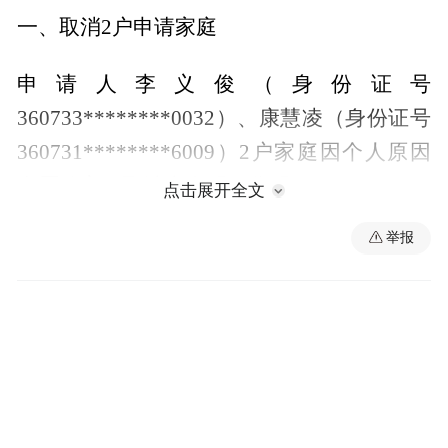
一、取消2户申请家庭
申请人李义俊（身份证号
360733********0032）、康慧凌（身份证号
360731********6009）2户家庭因个人原因
自愿放弃，取消本次配租分配。
点击展开全文
举报
二、调整2户申请家庭的第二志愿
公示期间，经申请系统开发单位科睿特软件
集团股份有限公司对数据进行核查，发现2户
申请人在选择第二志愿房源期间因切换申请
小区时发生网络波动，选择的小区与户型未
更新成功，提交了历史缓存的非本批次分配