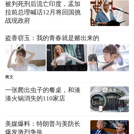
被判死刑后流亡印度，孟加
拉前总理喊话12月将回国挑
战现政府
盗香窃玉：我的青春就是赌出来的
爽文
一张爬出虫子的餐桌，和湊
湊火锅消失的110家店
美媒爆料：特朗普与美防长
爆发激烈争执