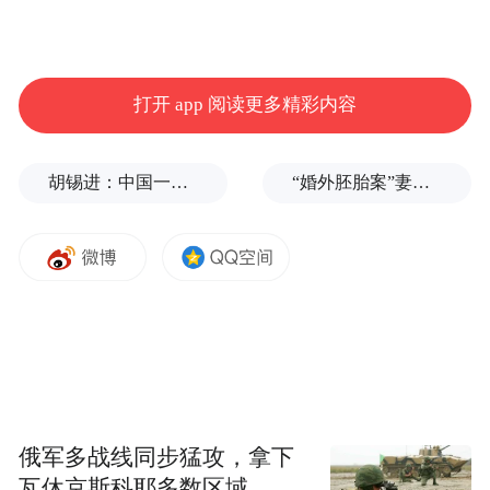
房源。经2户申请人确认，现将该2户申请人
的第二志愿无效房源作出如下调整：
打开 app 阅读更多精彩内容
胡锡进：中国一天怒回五拳，中美最新较量会走多远？
“婚外胚胎案”妻子：患病期间男方疑似多次有外遇，第三者经营的茶馆距自己家步行仅15分钟
调整后市中心城区第十批次新建和配建人才
住房申请合格家庭为830户。
特此说明。
俄军多战线同步猛攻，拿下
瓦休京斯科耶多数区域