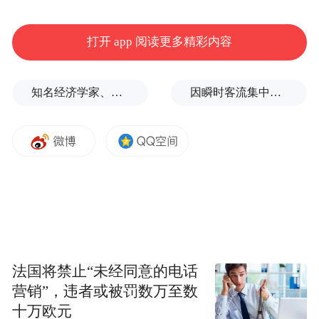
筹区医保经办机构按规定组织开展评估。通
过评估后，统筹区医保经办机构应及时与其
打开 app 阅读更多精彩内容
签订相关补充协议或附加条款。在昌定点医
疗机构统一向南昌市医保经办机构申请，省
知名经济学家、教育家、出版人高希均辞世，享年90岁
因瞬时客流集中致部分观众入场受阻，浙江省博物馆致歉
本级实行中医日间病房治疗定点同城互认。
中医日间病房治疗医保支付比例明确
据介绍，我省参保人员经省内定点医疗机构
确诊评估后，于一周内接受中医优势病种日
间治疗，个人无需提交备案申请，医保报销
待遇参照普通住院执行，需办理入院、出院
法国将禁止“未经同意的电话
手续，起付线、封顶线、大病保险、医疗救
营销”，违者或被罚数万至数
助等与普通住院连续计算。
十万欧元