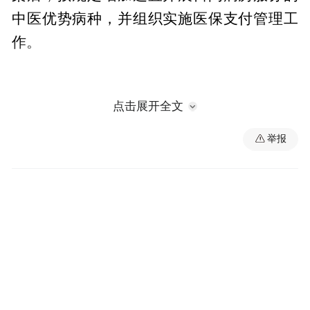
中医优势病种，并组织实施医保支付管理工
作。
点击展开全文
举报
已纳入中医优势病种管理的定点医疗机构，
符合条件且有意愿开展中医日间病房治疗
的，应向统筹区医保经办机构申报，并由统