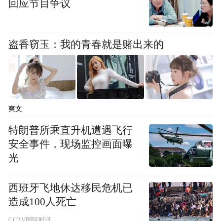
回应节目争议
高于对应床位费、护理费标准收取；不得收
取与中医治疗无关的其他费用。纳入中医优
盗香窃玉：我的青春就是赌出来的
势病种日间病房治疗的病例，“中治率”应达
到50%及以上(不含中药配方颗粒)。
文／江南都市报全媒体记者章娜 实习生姚君
佐
爽文
特朗普所乘直升机遭遇飞行
安全事件，现场监控画面曝
光
西班牙飞地休达移民危机已
造成100人死亡
CCTV国际时讯