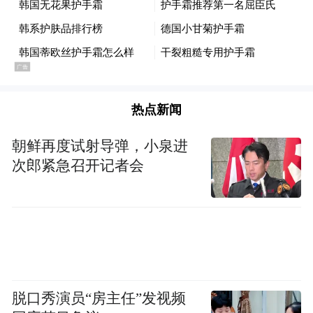
纳入病例的“中治率”应达到50%及以上
我省医保信息系统将新增业务类型“中医优势
病种日间病房治疗”。定点医疗机构应及时完
热点新闻
成院内信息系统接口改造，准确上传治疗期
朝鲜再度试射导弹，小泉进
间的项目费用明细，确保参保人员出院后48
次郎紧急召开记者会
小时内完成全部费用上传。要按规定收取病
种临床路径范围内的中医特色治疗项目、辅
助检查和必需的中药饮片等医药费用。
治疗期间未占用床位、不需要护理人员观察
的，不得收取床位费和护理费；治疗期间需
脱口秀演员“房主任”发视频
占用床位、需要护理人员观察护理的，按不