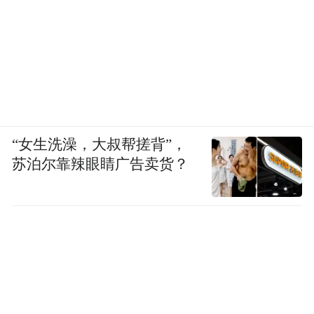
“女生洗澡，大叔帮搓背”，
苏泊尔靠辣眼睛广告卖货？