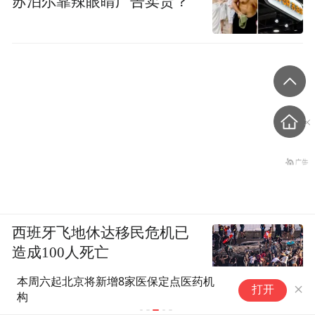
苏泊尔靠辣眼睛广告卖货？
西班牙飞地休达移民危机已
造成100人死亡
本周六起北京将新增8家医保定点医药机
“
CCTV国际时讯
打开
构
走