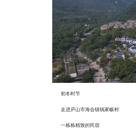
初冬时节
走进庐山市海会镇钱家畈村
一栋栋精致的民宿