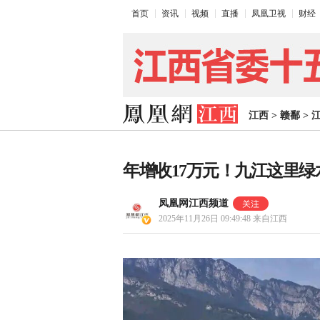
首页
资讯
视频
直播
凤凰卫视
财经
江西
>
赣鄱
>
年增收17万元！九江这里绿
凤凰网江西频道
2025年11月26日 09:49:48
来自江西