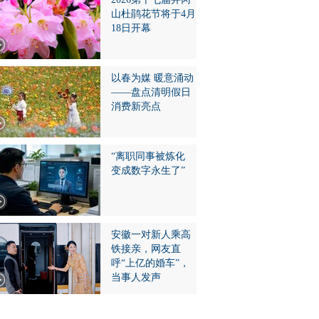
山杜鹃花节将于4月
18日开幕
以春为媒 暖意涌动
——盘点清明假日
消费新亮点
“离职同事被炼化
变成数字永生了”
安徽一对新人乘高
铁接亲，网友直
呼“上亿的婚车”，
当事人发声