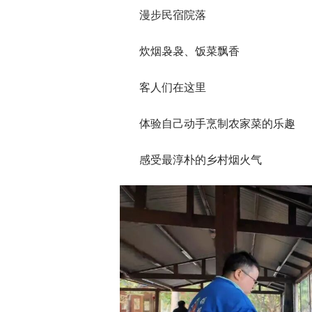
漫步民宿院落
炊烟袅袅、饭菜飘香
客人们在这里
体验自己动手烹制农家菜的乐趣
感受最淳朴的乡村烟火气