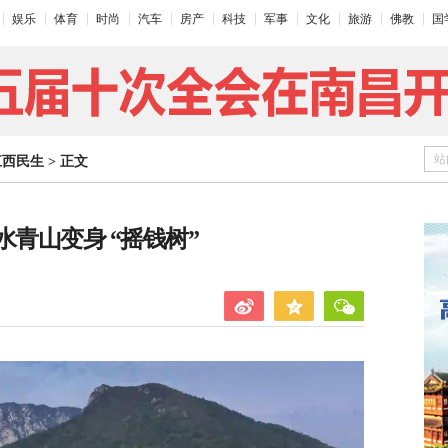
娱乐
体育
时尚
汽车
房产
科技
军事
文化
旅游
佛教
国
站
江西民生
>
正文
水青山变身 “摇钱树”