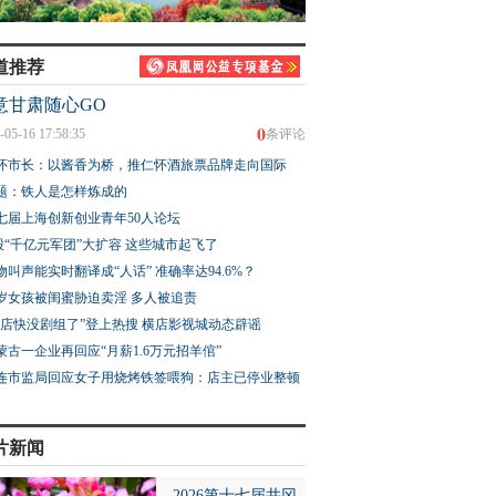
道推荐
意甘肃随心GO
0
-05-16 17:58:35
条评论
怀市长：以酱香为桥，推仁怀酒旅票品牌走向国际
题：铁人是怎样炼成的
七届上海创新创业青年50人论坛
股“千亿元军团”大扩容 这些城市起飞了
物叫声能实时翻译成“人话” 准确率达94.6%？
3岁女孩被闺蜜胁迫卖淫 多人被追责
横店快没剧组了”登上热搜 横店影视城动态辟谣
蒙古一企业再回应“月薪1.6万元招羊倌”
连市监局回应女子用烧烤铁签喂狗：店主已停业整顿
片新闻
2026第十七届井冈