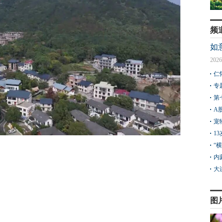
频
如
2026
仁
专
第
A
宠
1
“
内
大
图