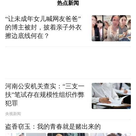
热点新闻
五是系列专题活动。
聚焦投资、贸易、外
“让未成年女儿喊网友爸爸”
经、消费等领域，根据邀请到的企业和客
的博主被封，披着亲子外衣
商，分国别、分产业将精心组织17场“小而
擦边底线何在？
精”“面对面”专题招商和经贸交流活动。包
括：投资洽谈类10场，分别是：中德（欧）
大健康产业经贸交流活动、江西—马来西亚
经贸合作交流活动、中新（江西）产业园招
商对接活动、江西—爱尔兰经贸投资合作交
河南公安机关查实：“三支一
流活动、赣港绿色发展交流活动、江西—德
扶”笔试存在规模性组织作弊
犯罪
国循环经济与绿色矿业对接交流活动、资本
“链”接产业（江西）合作交流活动、江西省
央视新闻
低空经济专题招商推介活动、南昌市新能源
盗香窃玉：我的青春就是赌出来的
及新材料产业对接活动、赣州市装备制造与