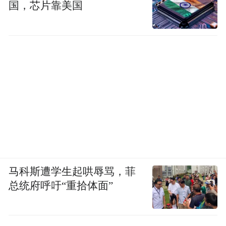
国，芯片靠美国
马科斯遭学生起哄辱骂，菲
总统府呼吁“重拾体面”