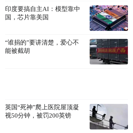
印度要搞自主AI：模型靠中
本届博览会引起了海内外广泛关注，共有来
国，芯片靠美国
自全球68个国家和地区的嘉宾报名参会参
展，包括：参展商2500余家、采购商900余
“谁捐的”要讲清楚，爱心不
家、投资商300余家。国际嘉宾方面，有3名
能被截胡
外国政要或前政要，20多名境外省部级官
员、驻华使节参会。新加坡、爱尔兰、马来
西亚作为主宾国，韩国、德国等16个国家经
贸代表团参加；国家部委方面，国家发展改
革委、科技部、工业和信息化部、生态环境
部、商务部、全国工商联等6个部委将派员给
英国“死神”爬上医院屋顶凝
予支持指导；兄弟省（区、市）方面，福
视50分钟，被罚200英镑
建、贵州、黑龙江作为主宾省，内蒙古、海