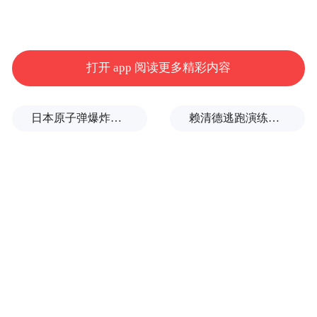
业、侨领、重点商协会代表等参会交流。为
突出国际化、简约化、高效化，本届开幕式
时长约1个半小时，开幕式会场外布置了序
打开 app 阅读更多精彩内容
厅，设置交流洽谈区，便于提前到达的参会
嘉宾互动交流。
日本原子弹爆炸亲历者反对高市修改无核三原则，“她应该下台”
赖清德逃跑演练有美方人员参与，台媒体人：终于正式演练逃亡计划了
二是展览展示。
设在南昌绿地国际博览中
心，展览面积约4.5万平方米，参展企业达
2500余家，包括绿色发展和绿色食品两大板
块，其中，绿色发展板块展览面积共2万平方
米，分为江西主题馆、“赣贸优品 惠通全球”
馆、江西新能源产业馆、“赣品‘新’动，潮领
未来”首发首秀活动区、老字号展区、具身智