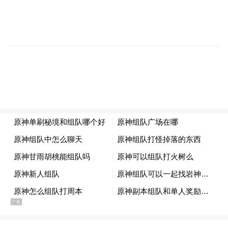
会的外国政要、驻华使节、外国政府代表
团，国家部委、兄弟省（区、市）代表团负
责同志及重点企业、商协会高层，围绕经贸
投资、区域协同、重点项目等，洽谈推进双
边交流合作。
四是赣菜（江西小炒）品鉴活动。
近年来，
赣菜的知名度和影响力不断提升，“江西小
炒”更成为现象级消费热点,为强化赣菜宣传推
广和品牌建设，将赣菜打造成为展现江西特
色活力的一张重要名片，11月26日晚上将举
办赣菜（江西小炒）品鉴活动，邀请重点嘉
宾代表现场品鉴。