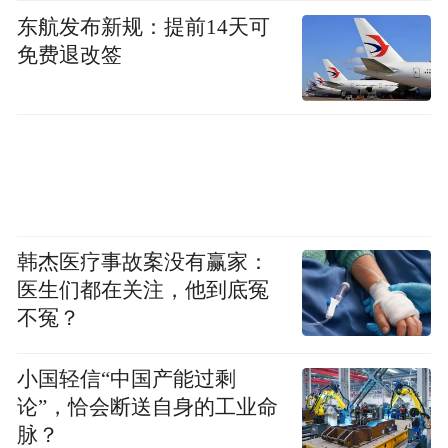
南、新疆等20个省（区、市）、1个计划单列
东航发布新规：提前14天可
市参会，其中省部级领导率团的有11个；重
免费退改签
点企业、商协会方面，西门子、勃林格殷格
翰、比亚迪、宁德时代、吉利控股、招商局
集团、华润集团、中广核、中国国新、北京
汽车、旺旺集团、寒武纪、科大讯飞、灵伴
科技、宇树科技等世界500强、中国500强、
民营500强、央企、跨国公司、行业龙头、新
韩杰医疗事故案没有赢家：
质生产力企业，还有国际投资促进会、上海
医生们都在关注，他到底冤
美国商会、大韩贸易投资振兴公社等境内外
不冤？
知名商协会代表也已确认参会。
小国轻信“中国产能过剩
来源：江西发布
论”，恰会断送自身的工业命
脉？