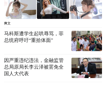
智能机器人产业招商对接活动；贸易对接类2
场，分别是：南美优势产业经贸合作交流活
动、“赣贸优品 惠通全球”贸易供采对接活
爽文
动；对外投资合作类2场，分别是：中国（江
马科斯遭学生起哄辱骂，菲
西）—非洲投资合作洽谈会、江西省与“一带
总统府呼吁“重拾体面”
一路”共建国经贸合作及人才培养交流活动；
首发首秀活动1场，即：赣品“新”动，潮领未
因严重违纪违法，金融监管
来首发首秀活动。另外，受邀的主宾国（新
总局原局长李云泽被罢免全
加坡、爱尔兰、马来西亚）、主宾省（福
国人大代表
建、贵州、黑龙江）和境内外经贸代表团也
将根据自身需要，举办对接、宣介活动。
如：黑龙江举办“龙江好物”全球行产销对接
活动、辽宁举办“辽品进赣”对接洽谈活动。