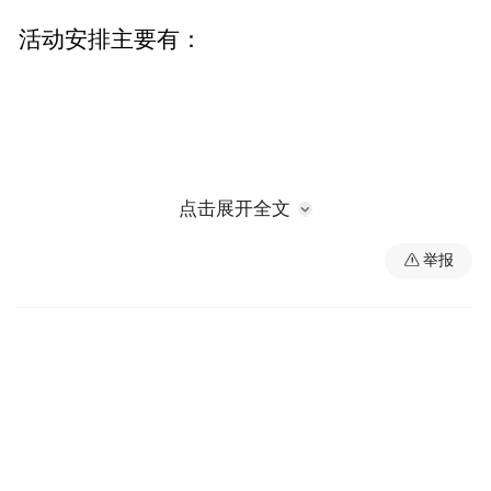
活动安排主要有：
点击展开全文
举报
一是开幕式。
11月27日上午10:00在南昌绿地
铂瑞酒店举办，邀请了外国政要、国家部委
与兄弟省（区、市）负责同志，驻华使节、
外国政府代表团，专家学者，境内外重点企