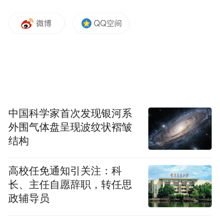
能馆、11个设区市及赣江新区绿色产业馆、
国际馆、省际馆、省外行业龙头企业馆等10
个馆（区），通过邀展方式，邀请省内企业
及关联行业的省外、境外企业，重点展示绿
色高科技新产品新技术。绿色食品板块展览
面积约2.5万平方米，通过市场化方式招展，
重点是绿色产品的展示展销。这次展览，突
中国科学家首次发现银河系
出新能源、人工智能、具身智能、低空经济
外围气体盘呈现波纹状褶皱
等产业新赛道成果展示，如：单独设立具身
结构
智能馆，邀请众擎、帕西尼、史河、维他等
高校任免通知引关注：科
行业头部企业展示具身智能赛道最新成果，
长、主任自愿辞职，转任思
并现场与观众互动。
政辅导员
三是会见活动。
11月26日下午，省领导与参