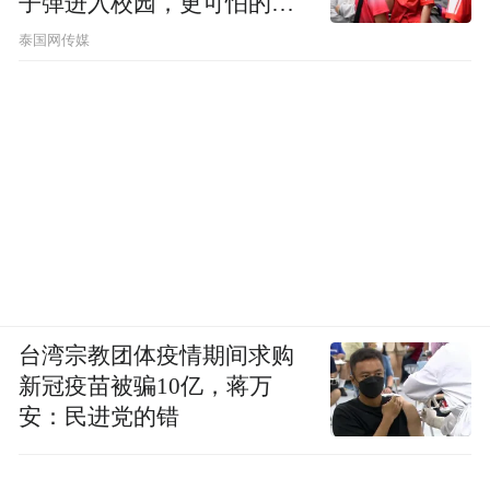
子弹进入校园，更可怕的细
节公布了
泰国网传媒
台湾宗教团体疫情期间求购
新冠疫苗被骗10亿，蒋万
安：民进党的错