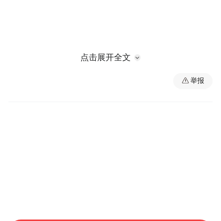
点击展开全文
举报
来源：宜春日报
“特别声明：以上作品内容(包括在内的视频、图片或音
频)为凤凰网旗下自媒体平台“大风号”用户上传并发
布，本平台仅提供信息存储空间服务。
Notice: The content above (including the videos,
pictures and audios if any) is uploaded and posted
by the user of Dafeng Hao, which is a social media
platform and merely provides information storage