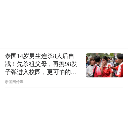
泰国14岁男生连杀8人后自
戕！先杀祖父母，再携98发
子弹进入校园，更可怕的细
节公布了
泰国网传媒