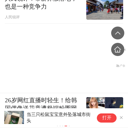
也是一种竞争力
人民锐评
26岁网红直播时轻生！给韩
国偶像送花竟遭极端粉圈网
平
暴，辱骂持续多日将她逼死
打开
清