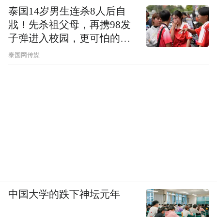
泰国14岁男生连杀8人后自
戕！先杀祖父母，再携98发
子弹进入校园，更可怕的细
节公布了
泰国网传媒
中国大学的跌下神坛元年