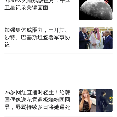
SpaceX火箭残骸撞月，中国
卫星记录关键画面
加强集体威慑力，土耳其、
沙特、巴基斯坦签署军事协
议
26岁网红直播时轻生！给韩
国偶像送花竟遭极端粉圈网
暴，辱骂持续多日将她逼死