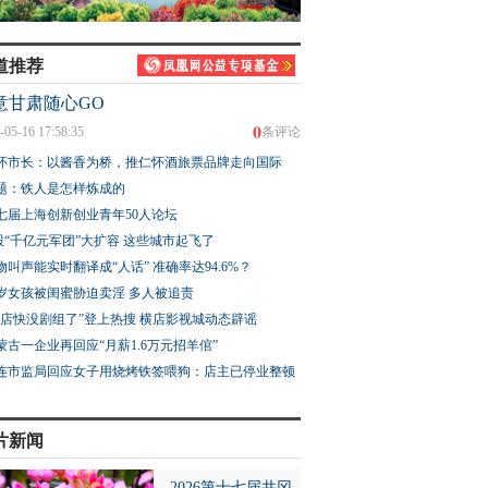
道推荐
意甘肃随心GO
0
-05-16 17:58:35
条评论
怀市长：以酱香为桥，推仁怀酒旅票品牌走向国际
题：铁人是怎样炼成的
七届上海创新创业青年50人论坛
股“千亿元军团”大扩容 这些城市起飞了
物叫声能实时翻译成“人话” 准确率达94.6%？
3岁女孩被闺蜜胁迫卖淫 多人被追责
横店快没剧组了”登上热搜 横店影视城动态辟谣
蒙古一企业再回应“月薪1.6万元招羊倌”
连市监局回应女子用烧烤铁签喂狗：店主已停业整顿
片新闻
2026第十七届井冈