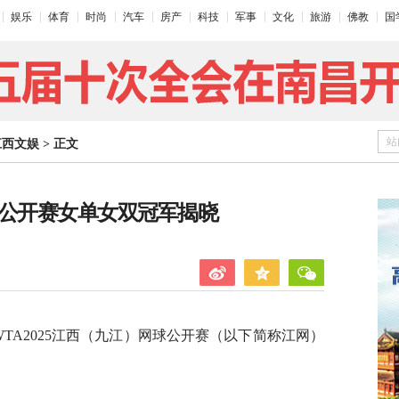
娱乐
体育
时尚
汽车
房产
科技
军事
文化
旅游
佛教
国
站
江西文娱
>
正文
网球公开赛女单女双冠军揭晓
WTA2025江西（九江）网球公开赛（以下简称江网）