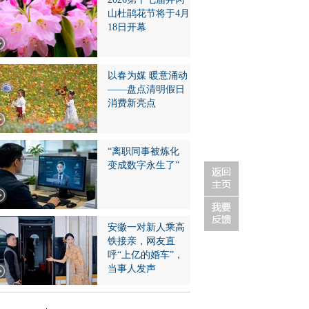
山杜鹃花节将于4月
18日开幕
以春为媒 暖意涌动
——盘点清明假日
消费新亮点
“离职同事被炼化
变成数字永生了”
安徽一对新人乘高
铁接亲，网友直
呼“上亿的婚车”，
当事人发声