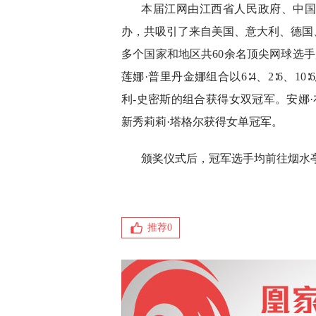
本届江网由江西省人民政府、中
办，共吸引了来自美国、意大利、德国
多个国家和地区共60余名顶尖网球选手
莲娜·普里丹金娜组合以6∶4、2∶6、10
利-史密斯的组合获得女双冠军。安娜·布
新秀莉莉·塔格尔获得女单冠军。
颁奖仪式后，冠军选手均前往烟水
推荐
0