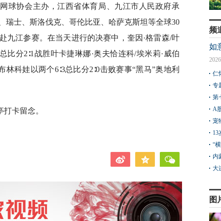
国网球协会主办，江西省体育局、九江市人民政府承
、瑞士、斯洛伐克、哥伦比亚、哈萨克斯坦等全球30
频
赴九江参赛。在当天进行的决赛中，奎因·格雷森/叶
如
∶6总比分2∶1战胜叶卡捷琳娜·奥夫恰连科/埃米莉·威伯
2026
林科娃以两个6∶3总比分2∶0击败赛事“黑马”奥地利
仁
专
第
A
亭打卡留念。
宠
1
“
内
大
图