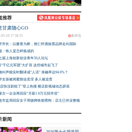
道推荐
意甘肃随心GO
0
-05-16 17:58:35
条评论
圆眼自带软萌滤镜
银韵簪花 三代薪火
如果文物会说话丨我
怀市长：以酱香为桥，推仁怀酒旅票品牌走向国际
捕鼠护祁连
佐，黄土高原的文明
题：铁人是怎样炼成的
七届上海创新创业青年50人论坛
股“千亿元军团”大扩容 这些城市起飞了
物叫声能实时翻译成“人话” 准确率达94.6%？
3岁女孩被闺蜜胁迫卖淫 多人被追责
横店快没剧组了”登上热搜 横店影视城动态辟谣
蒙古一企业再回应“月薪1.6万元招羊倌”
连市监局回应女子用烧烤铁签喂狗：店主已停业整顿
片新闻
2026第十七届井冈