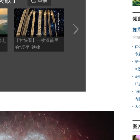
失败
了
重播
频
如
2026
奔赴
【甘快看】一枚汉简里
民乐再添生物多样性“名
琥珀
仁
的“反坐”铁律
片” 红外相机成功拍摄
鬼鸮
国家一级保护动物雪豹
专
第
A
宠
1
“
内
大
图