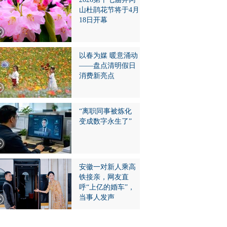
山杜鹃花节将于4月
18日开幕
以春为媒 暖意涌动
——盘点清明假日
消费新亮点
“离职同事被炼化
变成数字永生了”
安徽一对新人乘高
铁接亲，网友直
呼“上亿的婚车”，
当事人发声