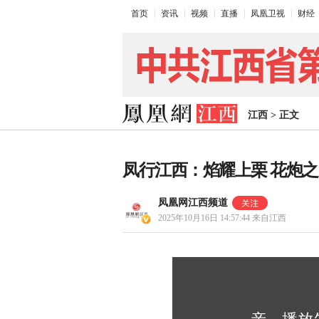
首页
资讯
视频
直播
凤凰卫视
财经
江西
>
正文
凤行江西：焰耀上栗 花炮
凤凰网江西频道
2025年10月16日 14:57:44
来自江西