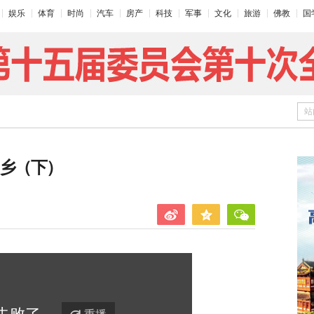
娱乐
体育
时尚
汽车
房产
科技
军事
文化
旅游
佛教
国
站
之乡（下）