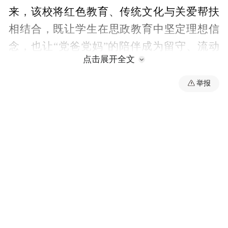
来，该校将红色教育、传统文化与关爱帮扶
相结合，既让学生在思政教育中坚定理想信
念，也让“党爸党妈”的陪伴成为留守、流动
点击展开全文
儿童成长路上的温暖支撑，为学校思政教育
创新与未成年人关爱工作打下了坚实基础。
举报
（供稿：东乡区委宣传部 夏松）
“特别声明：以上作品内容(包括在内的视频、图片或音
频)为凤凰网旗下自媒体平台“大风号”用户上传并发
布，本平台仅提供信息存储空间服务。
Notice: The content above (including the videos,
pictures and audios if any) is uploaded and posted
by the user of Dafeng Hao, which is a social media
platform and merely provides information storage
space services.”