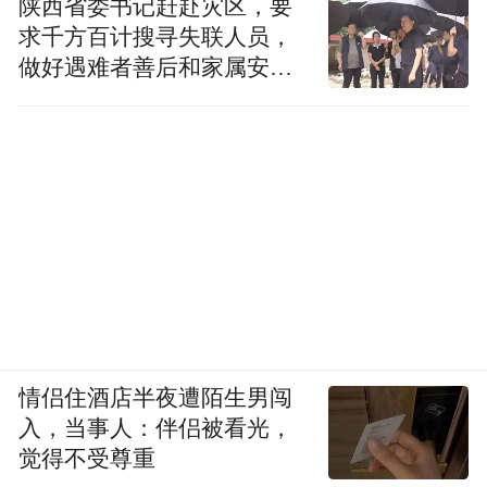
陕西省委书记赶赴灾区，要
求千方百计搜寻失联人员，
做好遇难者善后和家属安抚
工作
情侣住酒店半夜遭陌生男闯
入，当事人：伴侣被看光，
觉得不受尊重