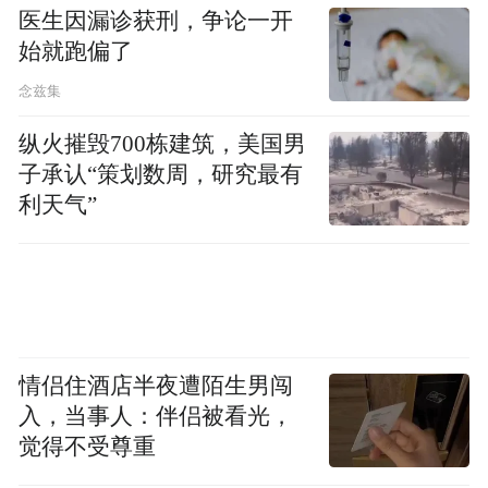
医生因漏诊获刑，争论一开
始就跑偏了
念兹集
纵火摧毁700栋建筑，美国男
子承认“策划数周，研究最有
利天气”
情侣住酒店半夜遭陌生男闯
入，当事人：伴侣被看光，
觉得不受尊重