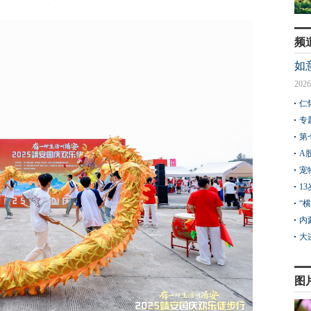
频
如
2026
仁
专
第
A
宠
1
“
内
大
图