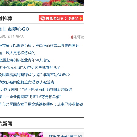
道推荐
意甘肃随心GO
0
-05-16 17:58:35
条评论
怀市长：以酱香为桥，推仁怀酒旅票品牌走向国际
题：铁人是怎样炼成的
七届上海创新创业青年50人论坛
股“千亿元军团”大扩容 这些城市起飞了
物叫声能实时翻译成“人话” 准确率达94.6%？
3岁女孩被闺蜜胁迫卖淫 多人被追责
横店快没剧组了”登上热搜 横店影视城动态辟谣
蒙古一企业再回应“月薪1.6万元招羊倌”
连市监局回应女子用烧烤铁签喂狗：店主已停业整顿
片新闻
2026第十七届井冈