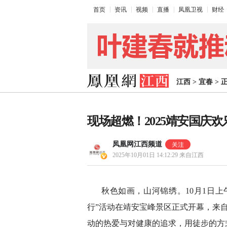
首页
资讯
视频
直播
凤凰卫视
财经
江西
>
宜春
>
现场超燃！2025靖安国庆
凤凰网江西频道
2025年10月01日 14:12:29
来自江西
秋色如画，山河锦绣。10月1日上
行”活动在靖安宝峰景区正式开幕，来自
动的热爱与对健康的追求，用徒步的方