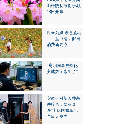
山杜鹃花节将于4月
18日开幕
以春为媒 暖意涌动
——盘点清明假日
消费新亮点
“离职同事被炼化
变成数字永生了”
安徽一对新人乘高
铁接亲，网友直
呼“上亿的婚车”，
当事人发声