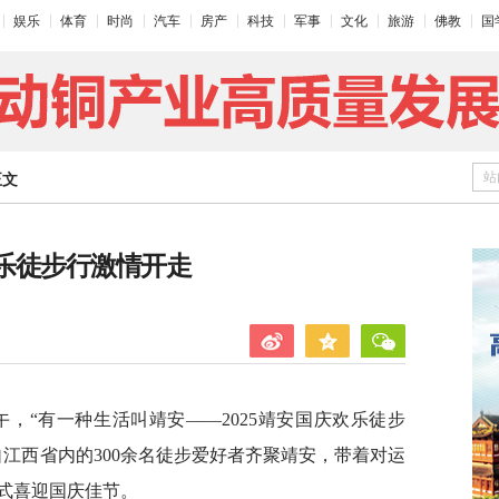
娱乐
体育
时尚
汽车
房产
科技
军事
文化
旅游
佛教
国
站
正文
欢乐徒步行激情开走
午，“有一种生活叫靖安——2025靖安国庆欢乐徒步
江西省内的300余名徒步爱好者齐聚靖安，带着对运
式喜迎国庆佳节。