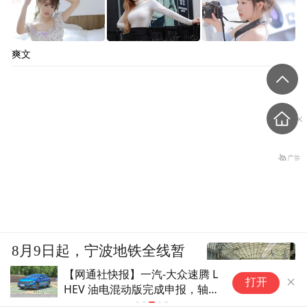
爽文
8月9日起，宁波地铁全线暂
停运营
【网通社快报】一汽-大众速腾 L
小
打开
HEV 油电混动版完成申报，轴
破
距 2731mm
家