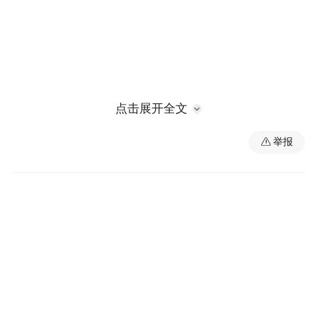
点击展开全文
“首艘船舶的成功下水，标志着主船体已全面
举报
贯通，发电机、推进电机等主要设备安装基
本完工。接下来将进入系泊调试阶段，确保
船舶按期交付。”江西江新造船有限公司项目
经理朱钢说。