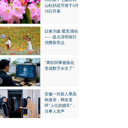
山杜鹃花节将于4月
18日开幕
以春为媒 暖意涌动
——盘点清明假日
消费新亮点
“离职同事被炼化
变成数字永生了”
安徽一对新人乘高
铁接亲，网友直
呼“上亿的婚车”，
当事人发声