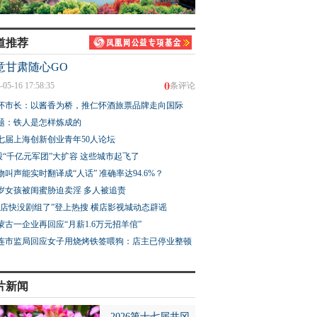
道推荐
意甘肃随心GO
0
-05-16 17:58:35
条评论
怀市长：以酱香为桥，推仁怀酒旅票品牌走向国际
题：铁人是怎样炼成的
七届上海创新创业青年50人论坛
股“千亿元军团”大扩容 这些城市起飞了
物叫声能实时翻译成“人话” 准确率达94.6%？
3岁女孩被闺蜜胁迫卖淫 多人被追责
横店快没剧组了”登上热搜 横店影视城动态辟谣
蒙古一企业再回应“月薪1.6万元招羊倌”
连市监局回应女子用烧烤铁签喂狗：店主已停业整顿
片新闻
2026第十七届井冈