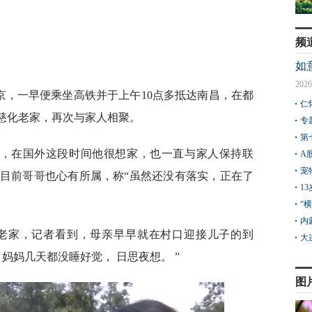
频
如
2026
京，一早便乘坐高铁并于上午10点多抵达南昌，在都
仁
春慈化老家，再次与家人相聚。
专
第
者，在国外这段时间他很想家，也一直与家人保持联
A
宠
目前哥哥也心有所属，称“虽然还没有落实，正在了
1
“
内
慈化老家，记者看到，母亲早早就在村口迎接儿子的到
大
妈妈几天都没睡好觉， 日思夜想。 ”
图