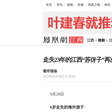
首页
资讯
视频
直播
凤凰卫视
财经
江西
>
赣鄱
>
走失23年的江西“苏伢子”
都市现场
2025年09月29日 23:20:06
9月29日
6岁走失的海外游子