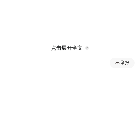
点击展开全文
举报
市财政公共服务中心乡村振兴科原科长梁志
勇违规收受礼品礼金问题。2012年至2023
年，梁志勇先后收受多名管理服务对象高档
烟酒、购物卡、加油卡等礼品及礼金。梁志
勇还存在其他严重违纪违法问题。2025年5
月，梁志勇被开除党籍、开除公职，涉嫌犯
罪问题被移送检察机关依法审查起诉。