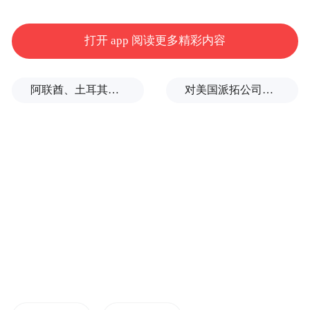
东乡区城市管理局原党组书记、局长胡志和
打开 app 阅读更多精彩内容
违规收受礼品礼金，违规配备使用办公用房
问题。2017年至2024年，胡志和先后多次收
阿联酋、土耳其、沙特等8国外长发表联合声明
对美国派拓公司进行安全审查有何深意？专家解析
受多名下属及管理服务对象高档烟酒及礼
金；违规占用办公用房。胡志和还存在其他
严重违纪违法问题。2025年1月，胡志和被开
除党籍、开除公职，涉嫌犯罪问题被移送检
察机关依法审查起诉。
资溪县农业农村和水利局原七级职员卢镇华
等人违规接受可能影响公正执行公务的宴请
问题。2025年6月11日下午，卢镇华、县农业
农村和水利局农业科技股聘用人员江传明、