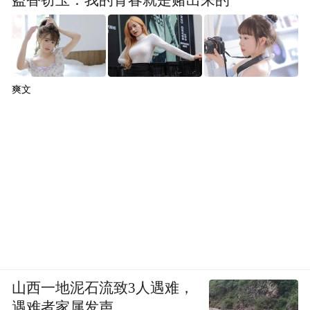
爽文
山西一地泥石流致3人遇难，
遇难者家属发声