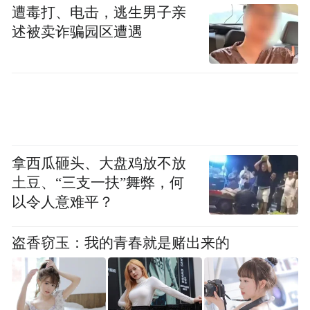
遭毒打、电击，逃生男子亲
果。
述被卖诈骗园区遭遇
全市各级党组织要牢固树立经常抓、深入
抓、持久抓的思想观念，坚持力度不减、尺
度不松、标准不降，一严到底纠“四风”、治
顽疾，驰而不息扬正气、树新风、促发展，
引导党员干部克服过关思想、松劲心态，将
拿西瓜砸头、大盘鸡放不放
严的氛围一贯到底。各级领导干部特别是“一
土豆、“三支一扶”舞弊，何
把手”要坚决扛起管党治党政治责任，做实做
以令人意难平？
细对党员干部“八小时以外”监督，对苗头
盗香窃玉：我的青春就是赌出来的
性、倾向性问题早发现、早提醒、早纠正。
要建立健全经常性发现问题、解决问题机
制，常态化开展检视剖析、集中整治，不断