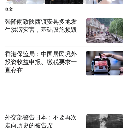
巩固拓展学习教育成果。
爽文
全市各级纪检监察机关要始终保持高压态
强降雨致陕西镇安县多地发
势，对违规吃喝、违规收送礼品礼金等问
生洪涝灾害，基础设施损毁
题，持续加大明察暗访力度，对顶风违纪行
为露头就打、快查严处、绝不姑息，典型问
香港保监局：中国居民境外
题通报曝光，持续释放一抓到底、一严到底
投资收益申报、缴税要求一
的强烈信号。对“四风”问题多发，造成不良
直存在
影响的地方和单位，要严肃追究主体责任、
监督责任和有关领导的责任。
外交部警告日本：不要再次
走向历史的被告席