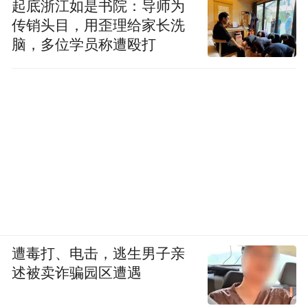
起底浙江如是书院：导师为
传销头目，用歪理给家长洗
脑，多位学员称遭殴打
遭毒打、电击，逃生男子亲
述被卖诈骗园区遭遇