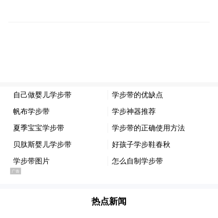
其他违纪问题。2025年7月，罗鹏锋受到党内
严重警告处分，免去其村党总支书记职务。
以上5起问题均发生或延续到党的二十大后，
有的甚至发生在学习教育期间，涉及人员既
有领导干部，也有关键岗位“科股长”，还有
村党组织书记。这表明，在党中央三令五申
之下，仍有少数党员干部认不清形势，不知
敬畏、胆大妄为，与中央八项规定精神叫
板，被严肃查处完全是咎由自取。全市广大
党员干部要以案为鉴、警钟长鸣，对照反面
典型自我省察、检身正己，决不能认为学习
教育结束了，可以松口气、歇歇脚了，越往
热点新闻
后只会越严，妄图以身试纪者必将自食恶