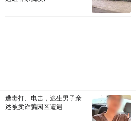
遭毒打、电击，逃生男子亲
述被卖诈骗园区遭遇