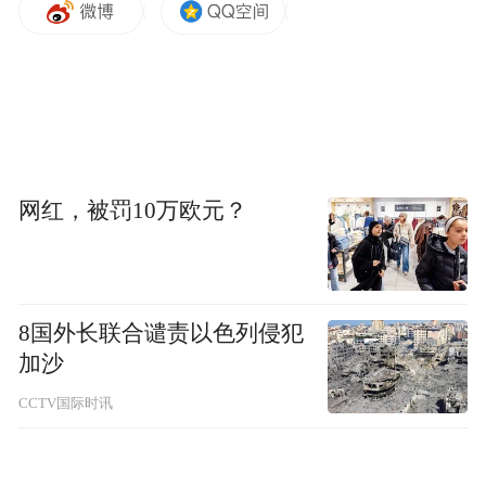
江西鑫安监理咨询有限公司监理部门主管龙
卫东检查高标准农田项目，当晚接受项目施
工方宴请，席间3人饮酒。次日，卢镇华、龙
卫东被停职检查。卢镇华还存在其他违纪问
题。2025年6月，龙卫东、江传明受到政务记
大过处分；2025年7月，卢镇华受到党内严重
网红，被罚10万欧元？
警告、政务撤职处分。
临川区腾桥镇腾桥村党总支原书记、村委会
8国外长联合谴责以色列侵犯
原主任罗鹏锋套取资金用于支付违规接待费
加沙
用等问题。2020年5月至2024年5月，罗鹏锋
CCTV国际时讯
先后套取工程项目款、救助金等，用于支付
购买烟酒等超标准接待支出。罗鹏锋还存在