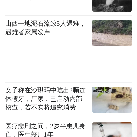
山西一地泥石流致3人遇难，
遇难者家属发声
女子称在沙琪玛中吃出3颗连
体假牙，厂家：已启动内部
核查，若不实将追究消费者
诬陷责任
医疗悲剧之问，2岁半患儿身
亡，医生获刑1年