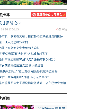
道推荐
意甘肃随心GO
0
-05-16 17:58:35
条评论
怀市长：以酱香为桥，推仁怀酒旅票品牌走向国际
题：铁人是怎样炼成的
七届上海创新创业青年50人论坛
股“千亿元军团”大扩容 这些城市起飞了
物叫声能实时翻译成“人话” 准确率达94.6%？
3岁女孩被闺蜜胁迫卖淫 多人被追责
横店快没剧组了”登上热搜 横店影视城动态辟谣
蒙古一企业再回应“月薪1.6万元招羊倌”
连市监局回应女子用烧烤铁签喂狗：店主已停业整顿
片新闻
2026第十七届井冈