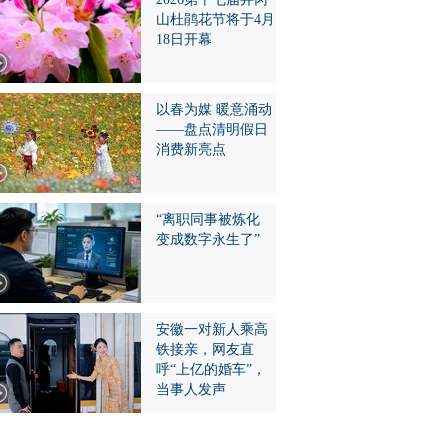
山杜鹃花节将于4月
18日开幕
以春为媒 暖意涌动
——盘点清明假日
消费新亮点
“离职同事被炼化
变成数字永生了”
安徽一对新人乘高
铁接亲，网友直
呼“上亿的婚车”，
当事人发声