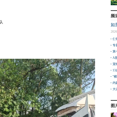
频
队
如
2026
仁
专
第
A
宠
1
“
内
大
图