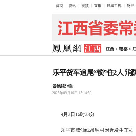
首页
资讯
视频
直播
凤凰卫视
财经
江西
>
赣鄱
>
乐平货车追尾“锁”住2人 消
景德镇消防
2025年09月10日 15:14:59
9月3日16时33分
乐平市威汕线吊钟村附近发生车祸