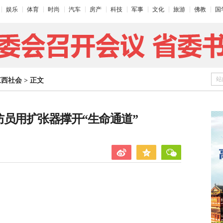
娱乐
体育
时尚
汽车
房产
科技
军事
文化
旅游
佛教
国
站
江西社会
>
正文
防员用扩张器撑开“生命通道”