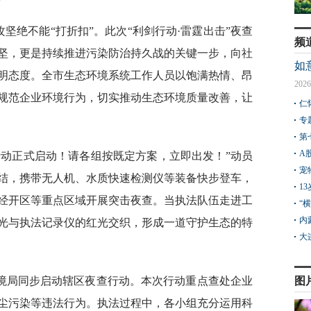
坚绝不能“打折扣”。此次“利剑行动·雷霆出击”夜查
频
坚，更是持续推进污染防治持久战的关键一步，向社
如
明态度。全市生态环境系统工作人员以饱满热情、昂
2026
规范企业环境行为，切实推动生态环境质量改善，让
仁
专
第
A
查行动正式启动！请各组按既定方案，立即出发！”动员
宠
结，携带无人机、水质快速检测仪等装备快步登车，
1
经开区等重点区域开展突击夜查。当执法队伍走进工
“
内
光与执法记录仪的红光交织，形成一道守护生态的特
大
境局同步启动辖区夜查行动。本次行动重点查处企业
图
尘污染等违法行为。执法过程中，各小组充分运用科