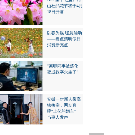
山杜鹃花节将于4月
18日开幕
以春为媒 暖意涌动
——盘点清明假日
消费新亮点
“离职同事被炼化
变成数字永生了”
安徽一对新人乘高
铁接亲，网友直
呼“上亿的婚车”，
当事人发声