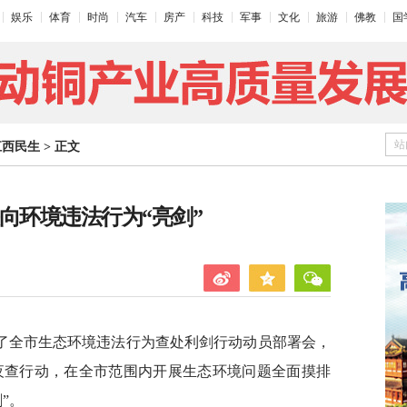
娱乐
体育
时尚
汽车
房产
科技
军事
文化
旅游
佛教
国
站
江西民生
>
正文
向环境违法行为“亮剑”
了全市生态环境违法行为查处利剑行动动员部署会，
”夜查行动，在全市范围内开展生态环境问题全面摸排
”。