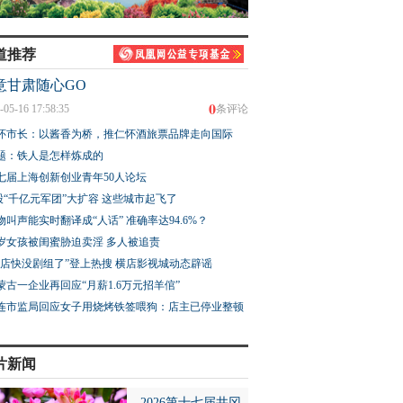
道推荐
意甘肃随心GO
0
-05-16 17:58:35
条评论
怀市长：以酱香为桥，推仁怀酒旅票品牌走向国际
题：铁人是怎样炼成的
七届上海创新创业青年50人论坛
股“千亿元军团”大扩容 这些城市起飞了
物叫声能实时翻译成“人话” 准确率达94.6%？
3岁女孩被闺蜜胁迫卖淫 多人被追责
横店快没剧组了”登上热搜 横店影视城动态辟谣
蒙古一企业再回应“月薪1.6万元招羊倌”
连市监局回应女子用烧烤铁签喂狗：店主已停业整顿
片新闻
2026第十七届井冈