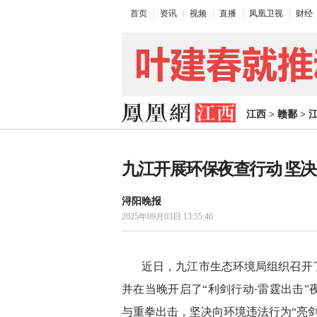
首页
资讯
视频
直播
凤凰卫视
财经
江西
>
赣鄱
>
九江开展环保夜查行动 坚决
浔阳晚报
2025年09月03日 13:55:46
近日，九江市生态环境局组织召开
并在当晚开启了“利剑行动·雷霆出击
与重拳出击，坚决向环境违法行为“亮剑