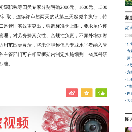
职称等四类专家分别明确2000元、1600元、1300
0%计取，连续评审超两天的从第三天起减半执行，特
频
二是管理实效更突出，强调标准为上限，要求单位遵
如
管理，对劳务费真实性、合规性负责，不额外增加财
2026
仁
适用范围更灵活，将未评职称但具专业水平者纳入管
专
各主管部门可在相应框架内制定实施细则，省属科研
第
标准。
A
宠
1
“
内
大
图