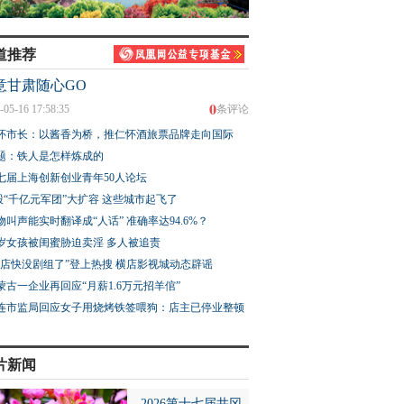
道推荐
意甘肃随心GO
0
-05-16 17:58:35
条评论
怀市长：以酱香为桥，推仁怀酒旅票品牌走向国际
题：铁人是怎样炼成的
七届上海创新创业青年50人论坛
股“千亿元军团”大扩容 这些城市起飞了
物叫声能实时翻译成“人话” 准确率达94.6%？
3岁女孩被闺蜜胁迫卖淫 多人被追责
横店快没剧组了”登上热搜 横店影视城动态辟谣
蒙古一企业再回应“月薪1.6万元招羊倌”
连市监局回应女子用烧烤铁签喂狗：店主已停业整顿
片新闻
2026第十七届井冈