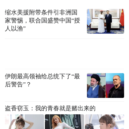
合唱、手机闪光灯如星河闪耀的场面，既体
缩水美援附带条件引非洲国
现了红色文化的感染力，也展示了体育赛事
家警惕，联合国盛赞中国“授
凝聚人心的独特魅力。
人以渔”
伊朗最高领袖给总统下了“最
后警告”？
盗香窃玉：我的青春就是赌出来的