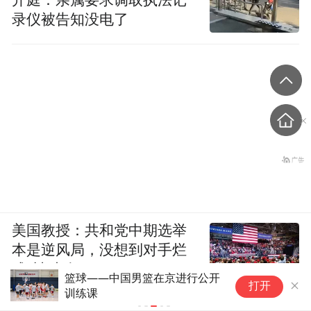
开庭：亲属要求调取执法记
录仪被告知没电了
美国教授：共和党中期选举
本是逆风局，没想到对手烂
成“神助攻”
篮球——中国男篮在京进行公开
足
打开
训练课
决
U