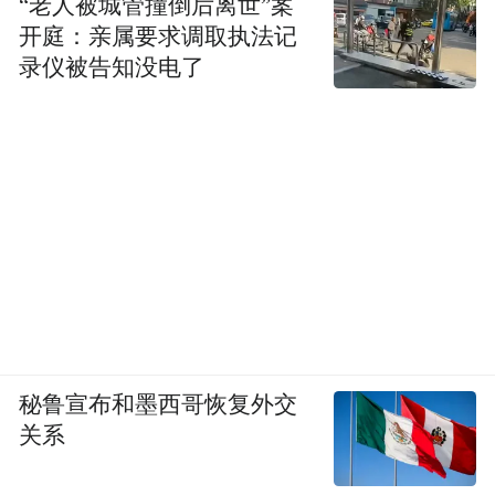
“老人被城管撞倒后离世”案
开庭：亲属要求调取执法记
录仪被告知没电了
秘鲁宣布和墨西哥恢复外交
关系