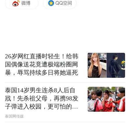
视频截图
9月2日，亲历现场的球迷张先生（化姓）告
诉极目新闻记者，和四万多人一起合唱《十
送红军》，现场非常震撼人心。他介绍，这
场合唱是赛事中场休息时的特色环节。
26岁网红直播时轻生！给韩
国偶像送花竟遭极端粉圈网
于都文旅也在评论区向网友讲述了这场表演
暴，辱骂持续多日将她逼死
的“幕后故事”：视频中的展演节目，源自于
都县大型红色文旅史诗《长征第一渡》中的
泰国14岁男生连杀8人后自
草鞋舞和于都河畔东门渡口情景剧《告
戕！先杀祖父母，再携98发
别》。此次是第二次表演《长征第一渡》，
子弹进入校园，更可怕的细
节公布了
特意选用歌曲《十送红军》作为背景音乐。
泰国网传媒