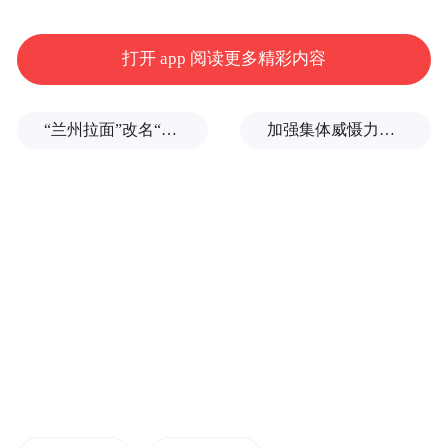
迅速引发全国网友共鸣，收获超过22万点赞
和近3万条评论。“感动到热泪盈眶”，许多网
打开 app 阅读更多精彩内容
友这样描述自己的感受。
“兰州拉面”改名“青海拉面”，权威回应来了
加强集体威慑力，土耳其、沙特、巴基斯坦签署军事协议