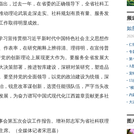
指出，过去一年，在省委的正确领导下，全省社科工
推动理论武装走深走实、社科规划有质有量、服务发
频
工作取得明显成效。
如
2026
学习宣传贯彻习近平新时代中国特色社会主义思想作
仁
、作表率，在研究阐释上辨得清、理得明，在宣传普
专
行党的创新理论上展现更大作为。要服务全省发展大
第
A
大决策部署，推进智库建设，深耕对策研究，塑造品
宠
。要坚持党的全面领导，以党的政治建设为统领，深
1
治，锐意改革谋创新，选贤任能强队伍，严字当头改
“
内
发展，为奋力谱写中国式现代化江西篇章贡献更多社
大
事会第五次会议工作报告。增补郑志军为省社科联理
图
主席。（全媒体记者宋思嘉）