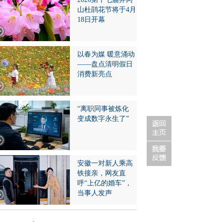
山杜鹃花节将于4月
18日开幕
以春为媒 暖意涌动
——盘点清明假日
消费新亮点
“离职同事被炼化
变成数字永生了”
安徽一对新人乘高
铁接亲，网友直
呼“上亿的婚车”，
当事人发声