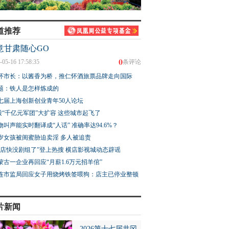
道推荐
意甘肃随心GO
0
-05-16 17:58:35
条评论
怀市长：以酱香为桥，推仁怀酒旅票品牌走向国际
题：铁人是怎样炼成的
七届上海创新创业青年50人论坛
股“千亿元军团”大扩容 这些城市起飞了
物叫声能实时翻译成“人话” 准确率达94.6%？
3岁女孩被闺蜜胁迫卖淫 多人被追责
横店快没剧组了”登上热搜 横店影视城动态辟谣
蒙古一企业再回应“月薪1.6万元招羊倌”
连市监局回应女子用烧烤铁签喂狗：店主已停业整顿
片新闻
2026第十七届井冈