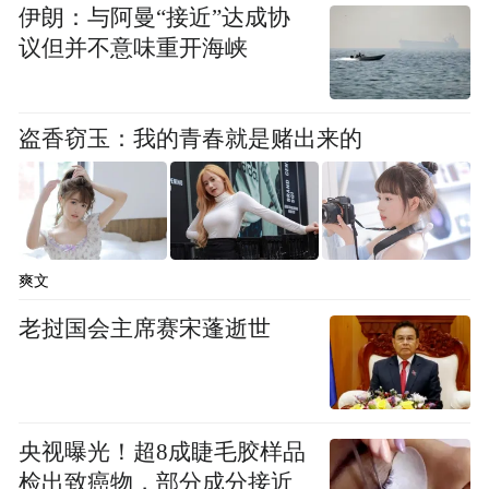
伊朗：与阿曼“接近”达成协
议但并不意味重开海峡
盗香窃玉：我的青春就是赌出来的
爽文
老挝国会主席赛宋蓬逝世
央视曝光！超8成睫毛胶样品
检出致癌物，部分成分接近