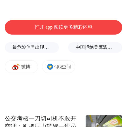
（2）线下办理：
持卡人需办理社会保障卡补领、换领、换发
打开 app 阅读更多精彩内容
业务的，应持本人二代身份证等有效身份证
件（和旧卡）或由代理人提供相关代理材料
到全省任一社会保障卡服务窗口或指定的联
最危险信号出现！全球能源大动脉岌岌可危
中国拒绝美鹰派副防长访华？弦外之音被热议
名合作银行网点办理，立等可取。补换卡费
用为10元/张。该收费标准经省发改委、财政
厅批准（赣发改价管〔2025〕456号），全省
统一执行。注意事项：
线上或线下补换卡业务申请成功后，订单无
法取消，缴费无法退还；
公交考核一刀切司机不敢开
空调：别把压力转嫁一线员