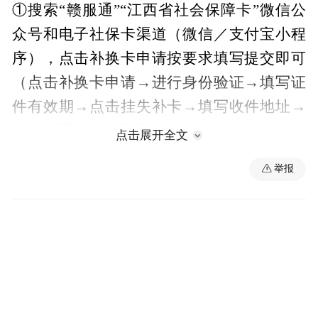
①搜索“赣服通”“江西省社会保障卡”微信公
众号和电子社保卡渠道（微信／支付宝小程
序），点击补换卡申请按要求填写提交即可
（点击补换卡申请→进行身份验证→填写证
件有效期→点击挂失补卡→填写收件地址→
确认缴费→申请完成）；
点击展开全文
②办理成功后正常情况下新社保卡将在5个工
举报
作日内邮寄给申请人，线上办理补换卡费用
为10元，补换卡费用以线上缴费的形式收
取。
另，邮寄费用由群众自行承担。