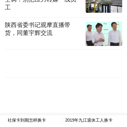
部分地市社保卡服务窗口需要凭金融功能挂
工
失单进行办理补换卡业务。
陕西省委书记观摩直播带
来源：掌中九江
货，同董宇辉交流
“特别声明：以上作品内容(包括在内的视频、图片或音
频)为凤凰网旗下自媒体平台“大风号”用户上传并发
布，本平台仅提供信息存储空间服务。
Notice: The content above (including the videos,
pictures and audios if any) is uploaded and posted
by the user of Dafeng Hao, which is a social media
platform and merely provides information storage
space services.”