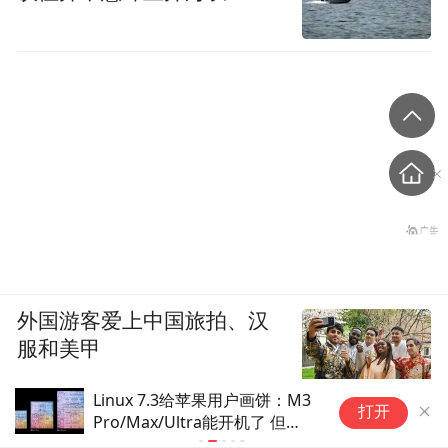
外国游客爱上中国旅拍、汉
服和美甲
Linux 7.3给苹果用户画饼：M3
实测5家G
打开
Pro/Max/Ultra能开机了 但
分级选型建
GPU还是摆设