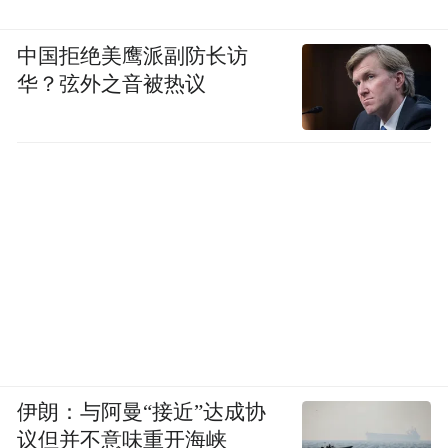
中国拒绝美鹰派副防长访
华？弦外之音被热议
伊朗：与阿曼“接近”达成协
议但并不意味重开海峡