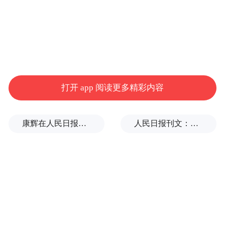
打开 app 阅读更多精彩内容
康辉在人民日报撰文：小字典有大力量
人民日报刊文：挡“张雪机车”，民进党当局怕什么