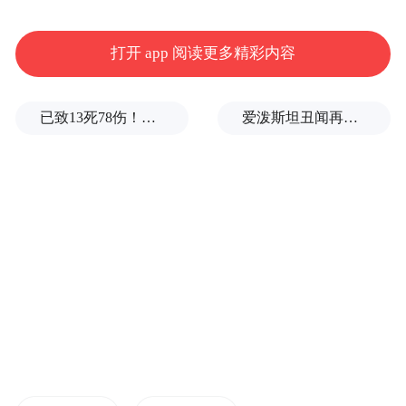
打开 app 阅读更多精彩内容
已致13死78伤！这是乌方对俄本土发动的最致命袭击之一
爱泼斯坦丑闻再曝新线索！美国顶级艺术学校爆70起性侵黑幕，近50名成年人被指控