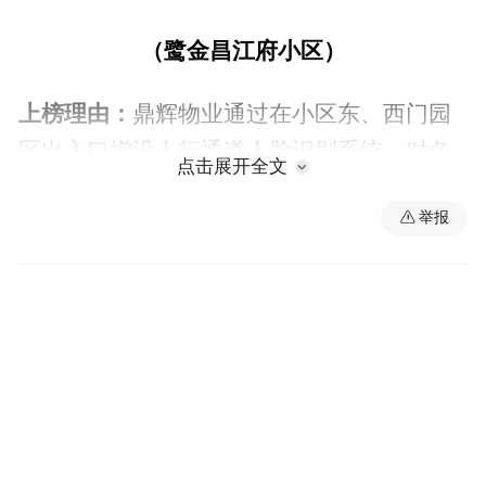
（鹭金昌江府小区）
上榜理由：
鼎辉物业通过在小区东、西门园
区出入口增设人行通道人脸识别系统，对各
点击展开全文
楼栋可视对讲系统进行升级改造，达到远程
举报
及智能卡双重开门效果；合理利用小区可利
用空间铺设了健身器材、儿童娱乐设施器材
及羽毛球活动场地；同时在园区楼栋重点位
置新增14个高清动态捕捉探头，顶楼晾晒区
增设14个安全防范探头，构建全方位安全监
控网络。