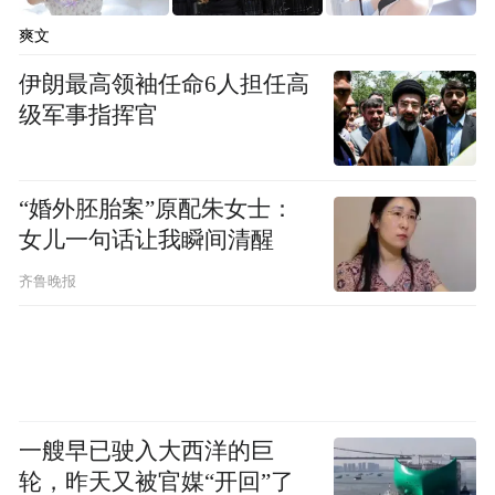
爽文
伊朗最高领袖任命6人担任高
级军事指挥官
“婚外胚胎案”原配朱女士：
女儿一句话让我瞬间清醒
齐鲁晚报
小区环境堪忧
来源：昌江区住建局
一艘早已驶入大西洋的巨
轮，昨天又被官媒“开回”了