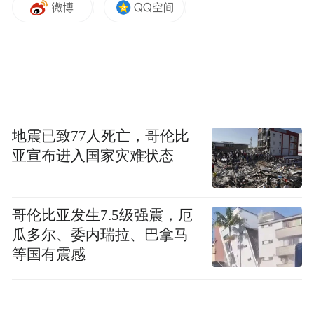
地震已致77人死亡，哥伦比
亚宣布进入国家灾难状态
哥伦比亚发生7.5级强震，厄
瓜多尔、委内瑞拉、巴拿马
等国有震感