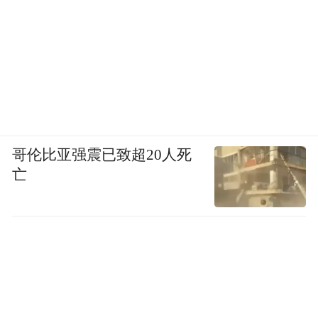
哥伦比亚强震已致超20人死
亡