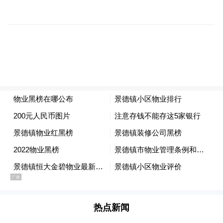
改造前后对比
黑榜
景德镇市德明物业服务有限公司
（昌南国际小区）
上榜理由：
物业服务履约不到位，未按照物
业服务合同对公共设施设备定期检查，多处
消防设施月检卡记录未更新、玻璃破损，杂
热点新闻
物堆积、非机动车乱停放、飞线充电情况严