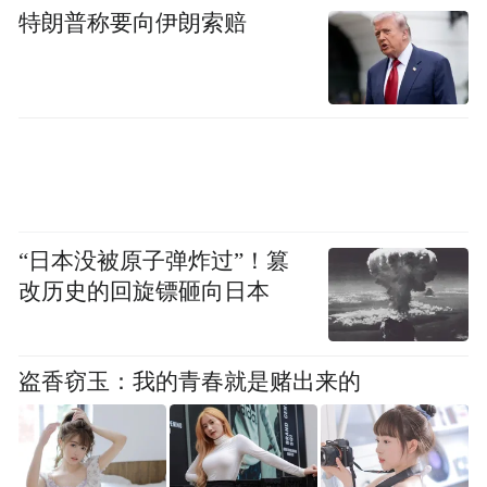
特朗普称要向伊朗索赔
重。
“日本没被原子弹炸过”！篡
改历史的回旋镖砸向日本
盗香窃玉：我的青春就是赌出来的