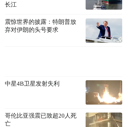
“特别声明：以上作品内容(包括在内的视频、图片或音
长江
频)为凤凰网旗下自媒体平台“大风号”用户上传并发
布，本平台仅提供信息存储空间服务。
Notice: The content above (including the videos,
震惊世界的披露：特朗普放
pictures and audios if any) is uploaded and posted
弃对伊朗的头号要求
by the user of Dafeng Hao, which is a social media
platform and merely provides information storage
space services.”
中星4B卫星发射失利
哥伦比亚强震已致超20人死
亡