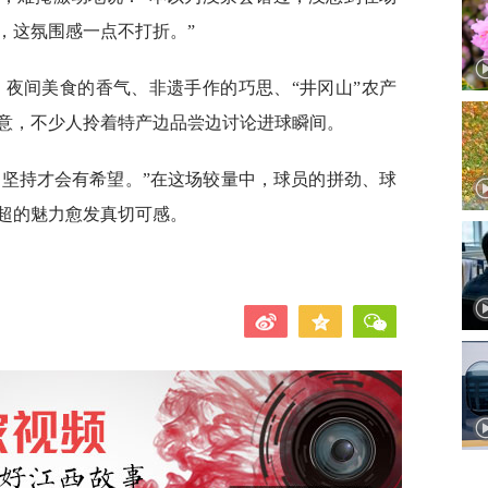
，这氛围感一点不打折。”
，夜间美食的香气、非遗手作的巧思、“井冈山”农产
意，不少人拎着特产边品尝边讨论进球瞬间。
为坚持才会有希望。”在这场较量中，球员的拼劲、球
超的魅力愈发真切可感。