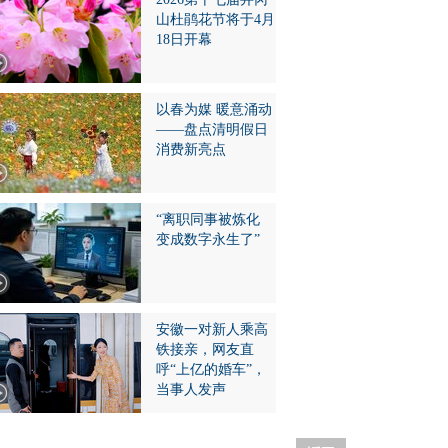
山杜鹃花节将于4月
18日开幕
以春为媒 暖意涌动
——盘点清明假日
消费新亮点
“离职同事被炼化
变成数字永生了”
安徽一对新人乘高
铁接亲，网友直
呼“上亿的婚车”，
当事人发声