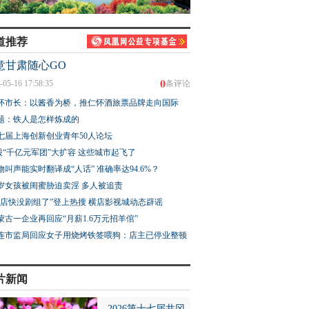
道推荐
意甘肃随心GO
0
-05-16 17:58:35
条评论
怀市长：以酱香为桥，推仁怀酒旅票品牌走向国际
题：铁人是怎样炼成的
七届上海创新创业青年50人论坛
股“千亿元军团”大扩容 这些城市起飞了
物叫声能实时翻译成“人话” 准确率达94.6%？
3岁女孩被闺蜜胁迫卖淫 多人被追责
横店快没剧组了”登上热搜 横店影视城动态辟谣
蒙古一企业再回应“月薪1.6万元招羊倌”
连市监局回应女子用烧烤铁签喂狗：店主已停业整顿
片新闻
2026第十七届井冈