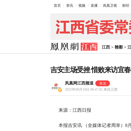
首页
资讯
视频
直播
凤凰卫视
财经
江西
>
赣鄱
>
吉安主场受挫 惜败来访宜春
凤凰网江西频道
2025年08月10日 06:47:02
来自江西
来源：江西日报
本报吉安讯 （全媒体记者周幸）8月