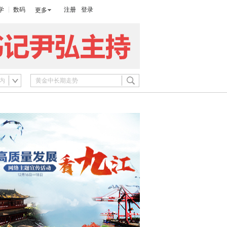
学
数码
注册
登录
更多
内