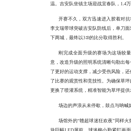
温。吉安队坐镇主场迎战宜春队，1.4
开赛不久，双方迅速进入胶着对抗
李文瑞带球突破吉安队防线后，单刀面
下两城，最终以3∶0的比分取得胜利。
刚完成全面升级的赛场为这场较
意，改造升级的照明系统清晰勾勒出每
了更好的运动支撑，减少受伤风险，还
了比赛的观赏性和竞技性。为确保草坪
更换了喷灌系统，精准智能为草坪提供
场边的声浪从未停歇，鼓点与呐喊
场馆外的“赣超球迷狂欢夜”同样火
块巨幅LED屏前，球迷柳小勤紧盯画