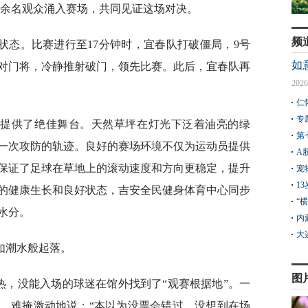
万余名观众涌入赛场，共同见证这场对决。
频
状态。比赛进行至17分钟时，宜春队打破僵局，9号
如
对门将，冷静推射破门，领先比赛。此后，宜春队再
2026
仁
专
量提供了绝佳舞台。天然草坪在灯光下泛着油亮的绿
第
一次攻防的轨迹。良好的赛场环境不仅为运动员提供
A
保证了足球在草地上的滚动速度和方向更稳定，提升
宠
1
的健康生长和良好状态，吉安全民健身体育中心同步
“
水分。
内
大
如潮水般起落。
图
热，没能入场的球迷在馆外找到了“观赛根据地”。一
面，难掩激动地说：“本以为没票会错过，没想到在场