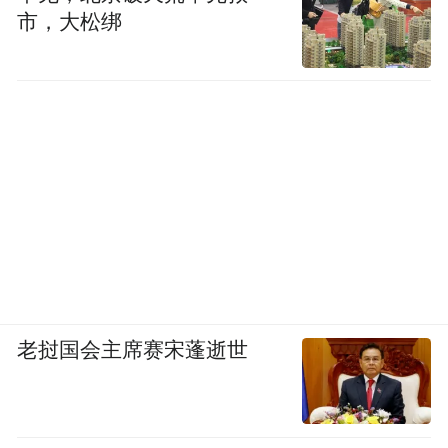
市，大松绑
老挝国会主席赛宋蓬逝世