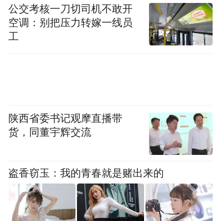
公交考核一刀切司机不敢开
空调：别把压力转嫁一线员
工
陕西省委书记观摩直播带
该人行天桥建成后，将有效解决十字街南北
货，同董宇辉交流
向人流过街难题，强化绳金塔历史文化街区
与王府井购物中心的连通性，提升洪城路交
通通行效率，进一步完善城市慢行交通系
盗香窃玉：我的青春就是赌出来的
统，为市民出行和商业发展带来便利。