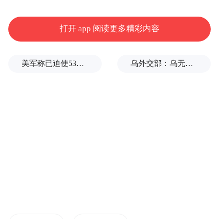
打开 app 阅读更多精彩内容
美军称已迫使53艘商船改变航线
乌外交部：乌无意向保加利亚方向发射任何装备
未来该天桥建成后
也将是洪城路
解放路沿线自十字街天桥、
天佑路人行天桥进明路人行天桥、