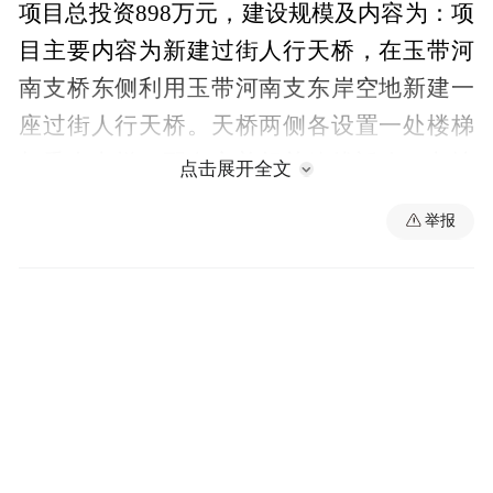
项目总投资898万元，建设规模及内容为：项
目主要内容为新建过街人行天桥，在玉带河
南支桥东侧利用玉带河南支东岸空地新建一
座过街人行天桥。天桥两侧各设置一处楼梯
与垂直电梯，配套完善相关管线迁改，占地
点击展开全文
约400平方米。该项目详细地址位于江西省南
举报
昌市青云谱区徐家坊街道解放西路384号中大
紫都附近，项目申报单位为南昌市政公用工
程项目管理有限公司，项目预计开工时间为
2026年3月，竣工时间2026年7月。