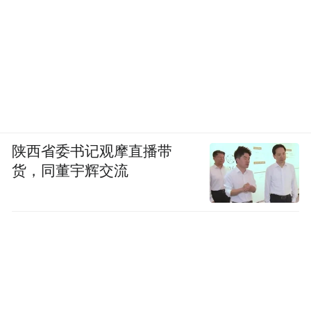
保障行人安全
促进沿线发展
来源 | 洪观新闻、江西省投资项目在线审批监
管平台
陕西省委书记观摩直播带
“特别声明：以上作品内容(包括在内的视频、图片或音
货，同董宇辉交流
频)为凤凰网旗下自媒体平台“大风号”用户上传并发
布，本平台仅提供信息存储空间服务。
Notice: The content above (including the videos,
pictures and audios if any) is uploaded and posted
by the user of Dafeng Hao, which is a social media
platform and merely provides information storage
space services.”