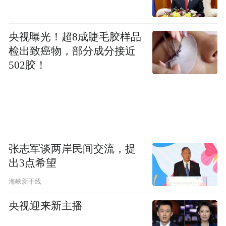
全长约6.8公里
西起沿江中大道，东至上海路
央视曝光！超8成睫毛胶样品
检出致癌物，部分成分接近
是南昌东西向交通的重要通道
502胶！
改造内容包括
司马庙立交主线东侧局部拓宽、
沿线交叉口渠化拓宽、
张志军谈两岸民间交流，提
出3点希望
港湾式公交站改造、
海峡新干线
人行天桥建设以及跨线桥建设等
央视迎来新主播