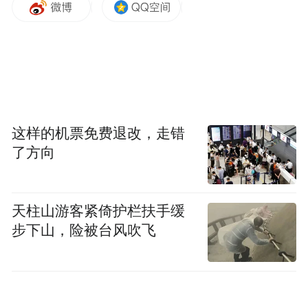
址、违法事实及相关证据（如照片、视频、
购买凭证等），不得捏造事实、诬告陷害他
人，否则将承担法律责任；
2、相关部门对举报人的个人信息严格保密，
依法保护举报人的合法权益；
这样的机票免费退改，走错
了方向
3、本公告自发布之日起长期有效。
欢迎社会各界积极参与监督，共同推动横塘
天柱山游客紧倚护栏扶手缓
镇羽绒服装产业健康有序发展！
步下山，险被台风吹飞
特此公告。
庐山市横塘镇人民政府