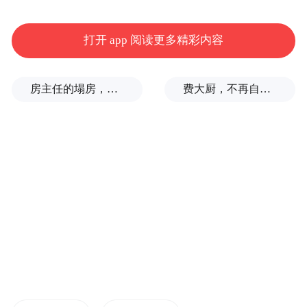
三、奖励办法
打开 app 阅读更多精彩内容
1、对举报的线索，经相关部门核查确认属实
的，给予首位举报人一次性奖励5000元人民
房主任的塌房，一场“人设露馅”
费大厨，不再自称大王
币；
2、同一线索被多人举报的，仅奖励首位有效
举报人（以举报时间先后为准）；
3、奖励资金将在线索核查属实后15个工作日
内发放。
四、举报须知
1、举报人需如实提供被举报对象的名称、地