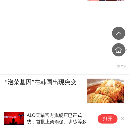
“泡菜基因”在韩国出现突变
ALO天猫官方旗舰店已正式上
小
打开
线，首批上架瑜伽、训练等多个
聘
品类