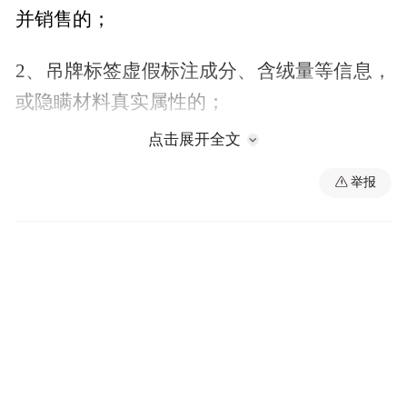
并销售的；
2、吊牌标签虚假标注成分、含绒量等信息，
或隐瞒材料真实属性的；
点击展开全文
3、其他涉及羽绒服装产品质量欺诈、误导消
费的违法违规行为。
举报
二、举报方式
1、横塘镇专项整治行动办公室：举报电话：
0792-2595080
2、市场监督管理部门统一举报电话：12315