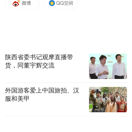
格的医疗机构——南昌县人民医院体检中
心，以普通市民的身份向工作人员询问健康
证办理事项。
体检中心工作人员回复称，他们医院只给在
本县从事餐饮业的人办证，要去其他区县从
陕西省委书记观摩直播带
业，请到相应区县定点医疗机构办证。
货，同董宇辉交流
至于预约限时问题，该工作人员说，因办理
健康证需要体检，而体检需要空腹，所以只
外国游客爱上中国旅拍、汉
限上午办理。
服和美甲
官方回应：健康证可以在南昌市内通用
医疗机构拒绝跨区县办理健康证，是否因为