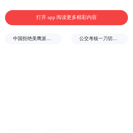
初要我自费办证，后来听说我要去红谷滩上
班，直接表都不给我填了，不让我办，让我
打开 app 阅读更多精彩内容
走！”
中国拒绝美鹰派副防长访华？弦外之音被热议
公交考核一刀切司机不敢开空调：别把压力转嫁一线员工
她告诉大江新闻记者，这几天她跑遍了大半
个南昌，最终在青山湖区的医疗机构才办理
好健康证。
医院：请到相应区县定点医疗机构办证
由于不想“惹麻烦”，“地球妹妹”并未透露该
医疗机构名称和具体地址。
大江新闻记者查找到一家具备办理健康证资