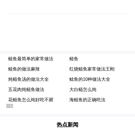
健康证无法跨区县使用？
对此，南昌县市场监督管理局餐饮股一位工
作人员表示，南昌市范围内，不存在健康证
不能跨区使用的问题。
不过，该工作人员坦言，他们开具的健康证
曾被其他区县的餐饮店质疑真伪，“因为南昌
城区办健康证都实现了电子化，我们这里还
是纸质的，所以就被人认为假的。”
“南昌市内健康证可以通用。”红谷滩区市场
监督管理局工作人员也给出了类似的回答。
热点新闻
她说，市民可凭餐饮店提供的营业执照到红