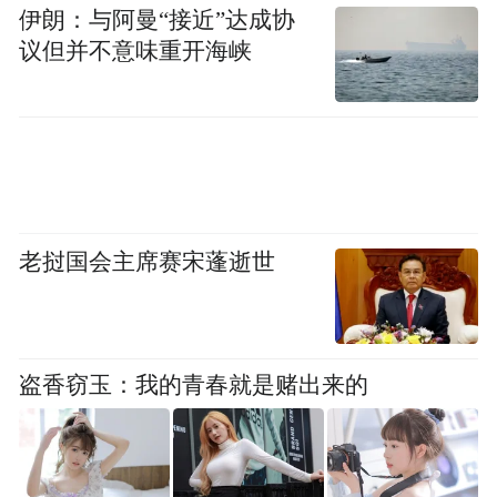
谷滩区市监局领取体检卡，在该区定点机构
伊朗：与阿曼“接近”达成协
议但并不意味重开海峡
免费体检。
但她也建议，为防不便，最好还是到从业地
点所在区县的医疗机构做体检。
既然健康证可以在南昌市范围内通用，南昌
县部分医疗机构又为何如此排斥为市民跨区
老挝国会主席赛宋蓬逝世
县办理呢？大江新闻将持续关注。
“特别声明：以上作品内容(包括在内的视频、图片或音
盗香窃玉：我的青春就是赌出来的
频)为凤凰网旗下自媒体平台“大风号”用户上传并发
布，本平台仅提供信息存储空间服务。
Notice: The content above (including the videos,
pictures and audios if any) is uploaded and posted
by the user of Dafeng Hao, which is a social media