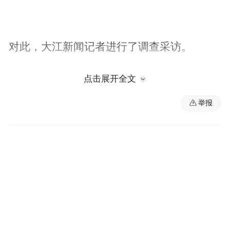
对此，大江新闻记者进行了调查采访。
网友为办理健康证跑遍大半个南昌
点击展开全文
举报
据“地球妹妹”讲述，她是一名在校大学生，
想趁暑期找一份餐饮行业的工作，于是就近
在南昌县一家医疗机构办理健康证，“去办理
需要预约挂号，而且只能在上午去办，一点
都不便民！”
然而，“地球妹妹”起了个大早赶到该医疗机
构，却仍没有办到健康证，“（医疗机构）起