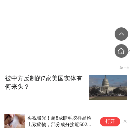
被中方反制的7家美国实体有
何来头？
飞天茅台自营店涨价，终端售价已涨至
宁波地铁通
打开
1760元/瓶