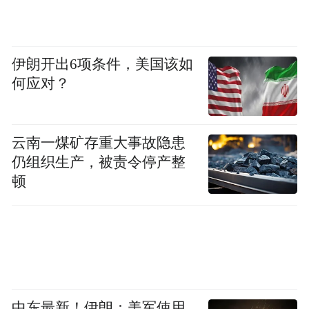
道。
除了高考生，考生家长也是高招咨询会的主
伊朗开出6项条件，美国该如
力军。与儿子一同在哈尔滨工业大学的展台
何应对？
前咨询的吴先生说，一大早从南昌县赶到红
谷滩区，为了让孩子跟自己的心仪大学面对
面沟通。“工作人员介绍得很详细，也让我们
云南一煤矿存重大事故隐患
对学校的相关专业，培育方向有了全面了
仍组织生产，被责令停产整
顿
解。”吴先生说道。
继续相约 高招咨询会还有两场
“江报有高招·江西省2025年高考志愿填报现
场咨询会”举办首日，反响热烈。接下来，还
中东最新！伊朗：美军使用