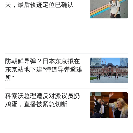
天，最后轨迹定位已确认
道，咨询会上的信息，对于她来说非常重
要，也很准确。
“我刚刚咨询了东北大学和大连理工大学的老
师，对这些意向学校的情况进行了详细了
解，对于填报志愿的顺序，心里有数了。”高
防朝鲜导弹？日本东京拟在
考生张昊笑着说。
东京站地下建“弹道导弹避难
所”
济南大学的咨询台前，高考生樊诗睿详细了
解了学校的招生情况。“从一大早到中午，我
科索沃总理遭反对派议员扔
鸡蛋，直播被紧急切断
仔细询问了好几所大学的招生情况，只有掌
握了这些一手资料，我在填报高考志愿的时
候，才能心里不乱，有所目标。”樊诗睿说