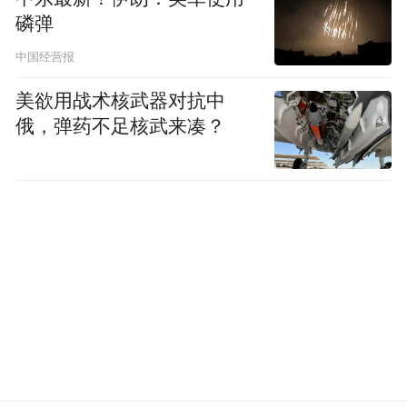
有两天时间，广大考生与家长，都可以参与
磷弹
来到现场，参加此次咨询会。
中国经营报
此次高招咨询会火热持续，6月27日在南昌绿
美欲用战术核武器对抗中
地国际博览中心举行；28日分别在赣南科技
俄，弹药不足核武来凑？
学院体育馆、江西财经职业学院八里湖校区
体育馆举行。600余所在赣招生的全国高校在
现场为广大考生和家长解答疑惑。
除了线下咨询会，“江报有高招”还精心筹备
了线上高招志愿填报访谈直播，以“云端”咨
询会的形式，为无法亲临现场的考生和家长
提供便利。直播创新采用“访谈室+行进式”双
路并行的直播模式，用6场访谈式直播和线上