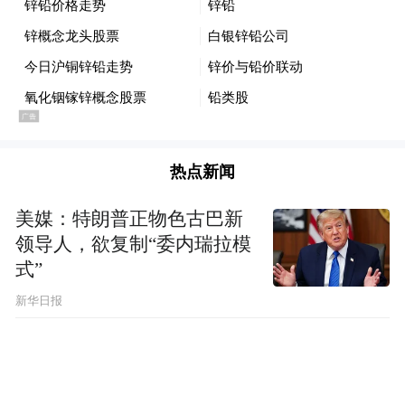
以两个学院进行招生，分别是山东大学本部
和山东大学威海校区。“今年山东大学招生优
化了专业类型，就业比较热门的专业，例如
电子信息类在江西加大了招生计划，考生们
可以关注。”山东大学东北亚学院党委书记粱
奉军介绍，江西的物理组考生成绩在8500名
热点新闻
以上都很有希望，威海校区是11000名以上建
美媒：特朗普正物色古巴新
议可以报考，历史组考生达到1200名可以报
领导人，欲复制“委内瑞拉模
考校本部，威海校区在1800名可以报考。
式”
新华日报
南昌大学作为南昌本土的“头部高校”，也是
江西考生报考的热门学校，该校招生与就业
工作处工作人员谈凌霄介绍，2025年南昌大
学新增了4个本科专业和3个双学士学位的招