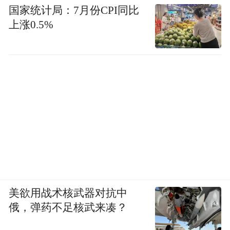
逛咨询会的行进式直播的形式，打造沉浸式
国家统计局：7月份CPI同比
志愿填报体验，让无法亲临现场的考生和家
上涨0.5%
长也能获得较好的服务。
文／图 江南都市报全媒体记者章娜
美欲用战术核武器对抗中
俄，弹药不足核武来凑？