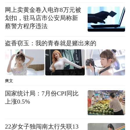
生项目，这4个本科招生专业分别是老年医学
网上卖黄金卷入电诈8万元被
与健康、食品营养与健康、智能建造、数字
划扣，驻马店市公安局称新
蔡警方程序违法
经济。
学子笑言“参加咨询后更有信心”
盗香窃玉：我的青春就是赌出来的
“江报有高招·江西省2025年高考志愿填报现
场咨询会”吸引了大批高考生和家长参加。上
午9时许，考生朱媛捧着一大摞招生简章，仔
爽文
细“做笔记”。“我是一大早听说这里有高招咨
国家统计局：7月份CPI同比
询会，父母都在上班，我就自己坐车来了现
上涨0.5%
场，本来前几天对志愿填报感到很迷茫，但
是到了现场，与几所高校的招生老师进行了
22岁女子独闯南太行失联13
面对面沟通，感觉心里燃起了希望！”朱媛说