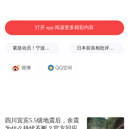
打开 app 阅读更多精彩内容
“我家孩子的成绩在全省物理组排名127名，
可以报读你们学校吗？”26日一大早，一名家
紧急动员！宁波、温州、金华、舟山、台州、丽水等市市长，发表电视讲话
日本前首相批评高市在处理中美关系上缺乏战略
长慕名来到中国科学技术大学的咨询台，向
学校工作人员咨询。
中国科学技术大学副教授蔡文静，今年负责
南昌地区的招生工作，她是江西人，在合肥
工作多年，回到老家倍感亲切。“参加‘江报
有高招·江西省2025年高考志愿填报现场咨询
会’是我们学校在江西招生的第一站，今天解
四川宜宾5.5级地震后，余震
答了不少考生和家长的疑惑。”蔡文静说道，
为什么持续不断？官方回应